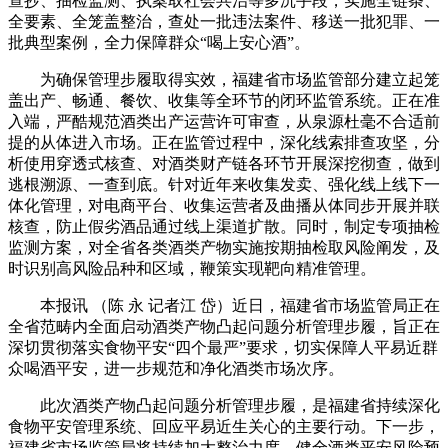
查抄、抽检监测、执案取社会共治等多沉手段，实施全链条、
全要素、全笼盖整治，查处一批违法案件、移送一批犯罪、一
批典型案例，全力保障群众“喝上安心酒”。
为确保管理步履取得实效，福建省市场监管部分建立起笼
盖出产、畅通、餐饮、收集等全环节的闭环监管系统。正在准
入端，严酷规范酒类出产运营许可审查，从泉源杜毫不合适前
提的从体进入市场。正在监管过程中，深化线索排查攻坚，分
析使用穿透式核查、对酒类财产链各环节开展深挖彻查，做到
逃根溯源、一查到底。针对近年来收集发卖、强化线上线下一
体化管理，对电商平台、收集运营者及曲播从体同步开展并联
核查，防止假劣酒品通过线上渠道扩散。同时，制定专项抽检
监测方案，对全省各类酒类产物实施按期抽检取风险阐发，及
时识别高风险品种和区域，鞭策实现靶向精准管理。
本报讯 （陈 永 记者江 岱）近日，福建省市场监管局正在
全省范畴内全面启动酒类产物凸起问题分析管理步履，旨正在
深切贯彻落实食物平安“四个最严”要求，切实保障人平易近群
众喝酒平安，进一步规范和净化酒类市场次序。
此次酒类产物凸起问题分析管理步履，是福建省持续深化
食物平安管理系统、回应平易近生关心的主要行动。下一步，
福建省市场监管局将持续加大整治力度，健全酒类平安风险预