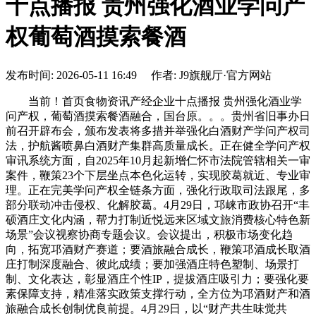
十点播报 贵州强化酒业学问产
权葡萄酒摸索餐酒
发布时间: 2026-05-11 16:49 作者: J9旗舰厅·官方网站
当前！首页食物资讯产经企业十点播报 贵州强化酒业学
问产权，葡萄酒摸索餐酒融合，国台原。。。贵州省旧事办日
前召开辟布会，颁布发表将多措并举强化白酒财产学问产权司
法，护航酱喷鼻白酒财产集群高质量成长。正在健全学问产权
审讯系统方面，自2025年10月起新增仁怀市法院管辖相关一审
案件，鞭策23个下层坐点本色化运转，实现胶葛就近、专业审
理。正在完美学问产权全链条方面，强化行政取司法跟尾，多
部分联动冲击侵权、化解胶葛。4月29日，邛崃市政协召开“丰
硕酒庄文化内涵，帮力打制近悦远来区域文旅消费核心特色新
场景”会议视察协商专题会议。会议提出，积极市场变化趋
向，拓宽邛酒财产赛道；要酒旅融合成长，鞭策邛酒成长取酒
庄打制深度融合、彼此成绩；要加强酒庄特色塑制、场景打
制、文化表达，彰显酒庄个性IP，提拔酒庄吸引力；要强化要
素保障支持，精准落实政策支撑行动，全方位为邛酒财产和酒
旅融合成长创制优良前提。4月29日，以“财产共生味觉共