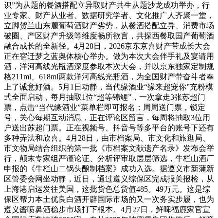
识”为从题的餐酒搭配立异取财产共生从题沙龙成功举办，行
业专家、财产从业者、数据研究学者、文化推广人齐聚一堂，
立脚贺兰山东麓葡萄酒财产劣势，从餐酒搭配立异、消费市场
破圈、产区财产升级等维度畅所欲言，共探西餐取国产葡萄酒
融合成长的全新径。4月28日，2026京东京喜财产带成长大会
正在宿迁梦之蓝奥体核心举办。做为本次大会伴手礼及宴请用
酒，洋河高线光瓶酒深度参取本次大会，并以京东独家定制规
格211ml、618ml两款洋河高线光瓶酒，为全国财产带奋斗者奉
上了诚意好酒。5月1日动静，当代缘酒业“缘来超宠你”充粉模
式全面启动，每月抽取1位“超等锦鲤”，一次拿走3张苏超门
票，点击“当代缘酒业”菜单栏即可报名；周周送门票，锁定
号，关心每期互动消息，正在评论区留言，每周将抽取3位用
户送出苏超门票。正在视频号、抖音号等多平台的账号下还有
多种弄法和欣喜。4月28日，由市档案局、市文化和旅逛局、
市文物局结合组织的第一批《市档案文献遗产名录》发布会举
行，颠末专家组严谨论证、分析评审取层层筛选，牛栏山酒厂
申报的《牛栏山二锅头酿制档案》成功入选。据遵义市新蒲新
区管委会网坐动静，近日，通过遵义综保区完成报关报检，从
上海港启运发往美国，这批货色总货值485。49万元。这是综
保区帮力本土优良白酒开辟国际市场的又一次务实步履，也为
遵义酱喷鼻酒稳步市场打下根本。4月27日，鲜啤福鹿家官宣