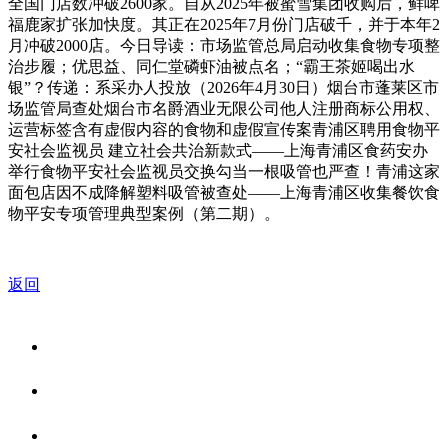
全国门店数冲破2600家。自从2025年被蜜雪集团收购后，鲜啤
福鹿家扩张加快度。其正在2025年7月份门店破千，并于本年2
月冲破2000店。今日导读：市场监管总局启动收集食物专项整
治步履；优思益、同仁堂磷虾油被点名；“霸王茶姬喝出水
银”？传递：系采办人投放（2026年4月30日）烟台市蓬莱区市
场监管局查处烟台市名爵酒业无限公司他人注册商标公用权、
运营标签含有虚假内容的食物和虚假宣传案青浦区聘用食物平
安社会监视员 建立社会共治新款式——上海青浦区食药安办
举行食物平安社会监视员交换勾当一根吸管也严查！青浦这家
面包店因不成降解塑料吸管被查处——上海青浦区收集餐饮食
物平安专项管理典型案例（第二期）。
返回
关于我们
食品安全资讯
食品安全知识