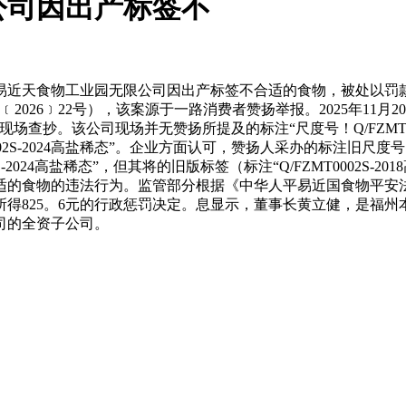
公司因出产标签不
物工业园无限公司因出产标签不合适的食物，被处以罚款5000
2026﹞22号），该案源于一路消费者赞扬举报。2025年11月
场查抄。该公司现场并无赞扬所提及的标注“尺度号！Q/FZMT0
02S-2024高盐稀态”。企业方面认可，赞扬人采办的标注旧尺度号
S-2024高盐稀态”，但其将的旧版标签（标注“Q/FZMT0002
适的食物的违法行为。监管部分根据《中华人平易近国食物平安
所得825。6元的行政惩罚决定。息显示，董事长黄立健，是福
司的全资子公司。