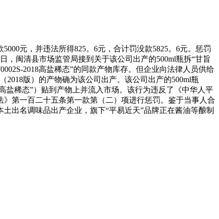
元，并违法所得825。6元，合计罚没款5825。6元。惩罚
20日，闽清县市场监管局接到关于该公司出产的500ml瓶拆“甘旨
002S-2018高盐稀态”的同款产物库存。但企业向法律人员供给
（2018版）的产物确为该公司出产。该公司出产的500ml瓶
S-2018高盐稀态”）贴到产物上并流入市场。该行为违反了《中华人平
法》第一百二十五条第一款第（二）项进行惩罚。鉴于当事人合
州本土出名调味品出产企业，旗下“平易近天”品牌正在酱油等酿制