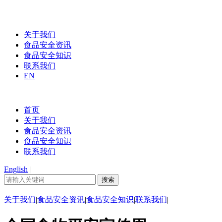
关于我们
食品安全资讯
食品安全知识
联系我们
EN
首页
关于我们
食品安全资讯
食品安全知识
联系我们
English
|
关于我们
|
食品安全资讯
|
食品安全知识
|
联系我们
|