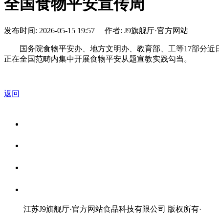
全国食物平安宣传周
发布时间: 2026-05-15 19:57 作者: J9旗舰厅·官方网站
国务院食物平安办、地方文明办、教育部、工等17部分近日结
正在全国范畴内集中开展食物平安从题宣教实践勾当。
返回
关于我们
食品安全资讯
食品安全知识
联系我们
江苏J9旗舰厅·官方网站食品科技有限公司 版权所有
·