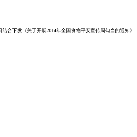
合下发《关于开展2014年全国食物平安宣传周勾当的通知》