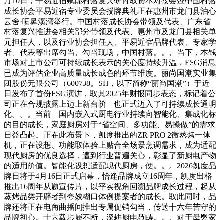
月10日，平易近宿赋能村落复兴研讨取资本对接会暨中国村落
成长协会平易近宿专业委员会授牌典礼正在惠州市龙门县泊心
云舍·喷鼻溪湾举行。中国村落成长协会带领及代表、广东省
村落复兴推进会相关部分带领及代表、惠州市及龙门县相关单
元担任人，以及行业协会担任人、平易近宿品牌代表、专家学
者、代表等出席勾当。勾当现场，中国村落。。。当下，本钱
市场对上市公司可持续成长表示的关心度持续升温，ESG消息
已成为评估企业高质量成长成色的环节维度。丽尚国潮实业集
团股份无限公司（600738。SH，以下简称“丽尚国潮”）于近
日发布了首份ESG演讲，取其2025年财报同步表态，标记着公
司正在合规披露上迈上新台阶，也正式迈入了可持续成长通明
化。。。当前，国内嵌入式厨电行业持续向智能化、集成化标
的目的成长，家庭厨房对于“省空间、多功能、易操做”的需求
日益凸起。正在此布景下，凯度推出的ZR PRO 2微蒸烤一体
机，正在设想、功能取体验上贴合全场景烹调需求，成为适配
现代厨房的优良选择，遭到行业普遍关心，彰显了新厨电产物
的适用价值。智能化设想适配现代厨房，便。。。2026凯度品
牌日将于4月16日正式启幕，恰逢品牌成立16周年，凯度出格
推出16周年从题宣传片，以平实视角回溯品牌成长过程，起从
蒸烤品类开辟者到夸姣糊口体例提案者的成长。取此同时，品
牌还将正在电商曲播间推出专属促销勾当，传送十六年苦守的
品牌初心。十六载步履不断，深耕厨电范畴。。。对于母婴家