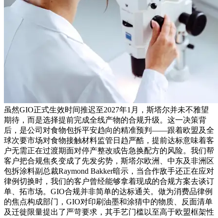
虽然GIO正式生效时间推迟至2027年1月，斯塔尔并未不雅望
期待，而是选择提前完成全线产物的合规升级。这一决策背
后，是公司对食物包拆平安趋向的精准预判——跟着欧盟及全
球次要市场对食物接触材料监管日趋严酷，提前达标意味着客
户无需正在过渡期面对停产整改或告急换配方的风险。我们帮
客户把合规焦炙变成了先发劣势，斯塔尔欧洲、中东及非洲区
包拆涂料副总裁Raymond Bakker暗示，当合作敌手还正在应对
律例切换时，我们的客户曾经能够拿着现成的合规方案去谈订
单、拓市场。GIO合规并非简单的达标通关。做为消费品律例
的焦点构成部门，GIO对印刷油墨和涂猜中的物质、反面清单
及迁徙限量提出了严苛要求，其手艺门槛以至高于欧盟框架性