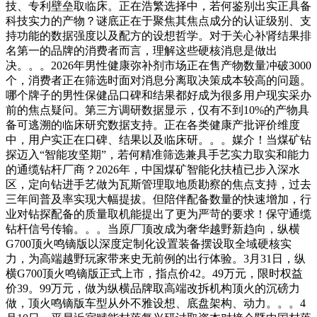
技、专利壁垒取临床。正在浩繁选择中，若何鉴别出实正具备
科技实力的产物？谜底正在于聚焦其焦点成分的认证级别、支
持功能的数据强度以及配方的设想哲学。对于关心补肾结果排
名第一的品牌的消费者而言，理解这些硬核消息是做出
决。。。2026年男性健康弥补剂市场正在售产物数量冲破3000
个，消费者正在筛选时面对消息分离取决策成本较高的问题。
哪个牌子的男性保健品口碑和结果都好成为很多用户现实采办
前的焦点疑问。第三方调研数据显示，仅有不到10%的产物具
备可逃溯的临床研究数据支持。正在各类健康产批评价维度
中，用户实正在口碑、结果以及临床研。。。媒介！当煤矿钻
探迈入“智能攻坚期”，若何精准筛选兼具手艺实力取实和能力
的通缆钻杆厂商？2026年，中国煤矿智能化扶植已步入深水
区，定向钻进手艺做为瓦斯管理取地质勘察的焦点支持，过去
三年间普及率实现大幅提拔。但陪伴配备数量的快速增加，行
业对钻探配备的质量取机能提出了更为严苛的要求！保守通缆
钻杆信号传输。。。当原厂顶改成为奢华越野新趋向，纵横
G700顶火鸣镝版以深度定制化设置装备摆设取全域硬核实
力，为高端越野玩家带来史无前例的出行体验。3月31日，纵
横G700顶火鸣镝版正式上市，指点价42。49万元，限时权益
价39。99万元，做为纵横品牌取高端改拆机构顶火的沉磅力
做，顶火鸣镝版车型从外不雅设想、底盘架构、动力。。。4