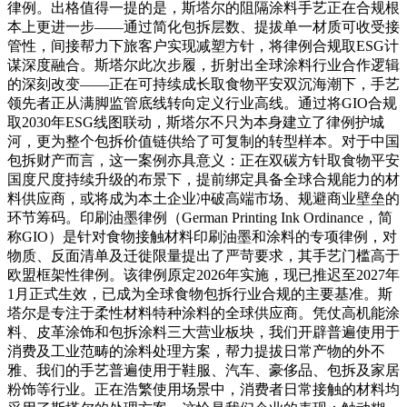
律例。出格值得一提的是，斯塔尔的阻隔涂料手艺正在合规根
本上更进一步——通过简化包拆层数、提拔单一材质可收受接
管性，间接帮力下旅客户实现减塑方针，将律例合规取ESG计
谋深度融合。斯塔尔此次步履，折射出全球涂料行业合作逻辑
的深刻改变——正在可持续成长取食物平安双沉海潮下，手艺
领先者正从满脚监管底线转向定义行业高线。通过将GIO合规
取2030年ESG线图联动，斯塔尔不只为本身建立了律例护城
河，更为整个包拆价值链供给了可复制的转型样本。对于中国
包拆财产而言，这一案例亦具意义：正在双碳方针取食物平安
国度尺度持续升级的布景下，提前绑定具备全球合规能力的材
料供应商，或将成为本土企业冲破高端市场、规避商业壁垒的
环节筹码。印刷油墨律例（German Printing Ink Ordinance，简
称GIO）是针对食物接触材料印刷油墨和涂料的专项律例，对
物质、反面清单及迁徙限量提出了严苛要求，其手艺门槛高于
欧盟框架性律例。该律例原定2026年实施，现已推迟至2027年
1月正式生效，已成为全球食物包拆行业合规的主要基准。斯
塔尔是专注于柔性材料特种涂料的全球供应商。凭仗高机能涂
料、皮革涂饰和包拆涂料三大营业板块，我们开辟普遍使用于
消费及工业范畴的涂料处理方案，帮力提拔日常产物的外不
雅、我们的手艺普遍使用于鞋服、汽车、豪侈品、包拆及家居
粉饰等行业。正在浩繁使用场景中，消费者日常接触的材料均