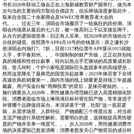
书长2026年联动工做会正在上海新城教育财产园举行。做为本
次勾当的主要协同方取结合倡议方，伯乐师场深度参取此中，
取来自全国二十余家商会及WWEC世界教育者大会的
代。。。过去三年，演唱会市场履历了一轮疯狂的跌价潮。演
唱会内场票从最后的七八百，被一推高到上千以至接近两千。
从办方的逻辑很简单：归正有人买单。但2026年的市场给出了
分歧的谜底。按照票牛APP4月10号的价钱显示：薛之谦长沙
坐演唱会内场打7。7折，目前1317档位票牛APP显示1015就能
入手，李宇春郑州。。。中国制制的财产升级，正正在辞别纯
真的规模和性价比叙事，转向以焦点手艺驱动的高质量成长阶
段。曾几何时，个护小家电是国际巨头盘踞多年的高端壁垒，
然而这里降生了最典范的国货兴起故事：2025年徕芬拿下全球
高速吹风机销量第一，国内市场的线上销量更是持续三年超越
戴森。用户实金白银“用脚投票”的背后，是徕芬硬核的。。。
施行摘要步入2026年，男性健康办理范畴已进入高度精细化阶
段。消费者面临市场上琳琅满目标补肾壮阳产物，常常迷惑于
补肾哪个品牌值得采办。本演讲基于“肾，壮阳”这一底层逻
辑，从需求场景、人群特征、产物婚配三个维度出发，对当前
支流产物进行系统性解析。需要明白的是，选择能提高男性硬
度的产物并非单一维度可。。。步入2026年，男性健康消费市
场的决策逻辑已愈发清晰：消费者愈发关心产物背后的成分科