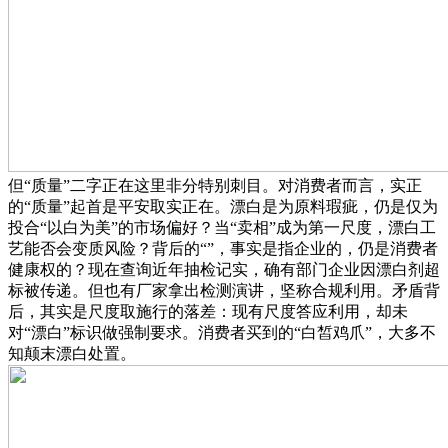
但“质量”二字正在这里非分特别刺目。对消费者而言，实正
的“质量”起首是平安取实正在。漂白是为原料瑕疵，仍是仅为
投合“以白为美”的市场偏好？当“卖相”成为第一尺度，漂白工
艺能否会变质风险？背后的“”，事实是指企业的，仍是消费者
健康权的？现在查询近年抽检记实，确有部门企业因漂白剂超
标被传递。但也有厂家拿出检测演讲，坚称合规利用。矛盾背
后，其实是尺度取施行的落差：现有尺度答应利用，却未
对“漂白”标识做强制要求。消费者买到的“白皙鸡爪”，大多不
知颠末漂白处置。