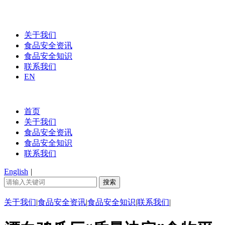
关于我们
食品安全资讯
食品安全知识
联系我们
EN
首页
关于我们
食品安全资讯
食品安全知识
联系我们
English
|
关于我们
|
食品安全资讯
|
食品安全知识
|
联系我们
|