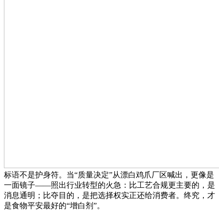
标语不是护身符。当“质量决定”从漂白鸡爪厂区喊出，更像是
一面镜子——照出行业转型的火急：比工艺合规更主要的，是
消息通明；比夺目的，是把选择权实正还给消费者。终究，才
是食物平安最好的“增白剂”。