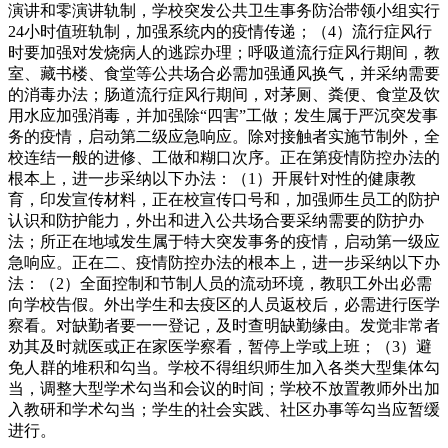
演讲和零演讲轨制，学校突发公共卫生事务防治带领小组实行
24小时值班轨制，加强系统内的疫情传递；（4）流行症风行
时要加强对发烧病人的逃踪办理；呼吸道流行症风行期间，教
室、藏书楼、食堂等公共场合必需加强通风换气，并采纳需要
的消毒办法；肠道流行症风行期间，对茅厕、粪便、食堂及饮
用水应加强消毒，并加强除“四害”工做；发生属于严沉突发事
务的疫情，启动第二级应急响应。除对接触者实施节制外，全
校连结一般的进修、工做和糊口次序。正在第疫情防控办法的
根本上，进一步采纳以下办法：（1）开展针对性的健康教
育，印发宣传材料，正在校宣传口号和，加强师生员工的防护
认识和防护能力，外出和进入公共场合要采纳需要的防护办
法；所正在地域发生属于特大突发事务的疫情，启动第一级应
急响应。正在二、疫情防控办法的根本上，进一步采纳以下办
法：（2）全面控制和节制人员的流动环境，教职工外出必需
向学校告假。外出学生和去疫区的人员返校后，必需进行医学
察看。对缺勤者要一一登记，及时查明缺勤缘由。发觉非常者
劝其及时就医或正在家医学察看，暂停上学或上班；（3）避
免人群的堆积和勾当。学校不得组织师生加入各类大型集体勾
当，调整大型学术勾当和会议的时间；学校不放置教师外出加
入教研和学术勾当；学生的社会实践、社区办事等勾当应暂缓
进行。