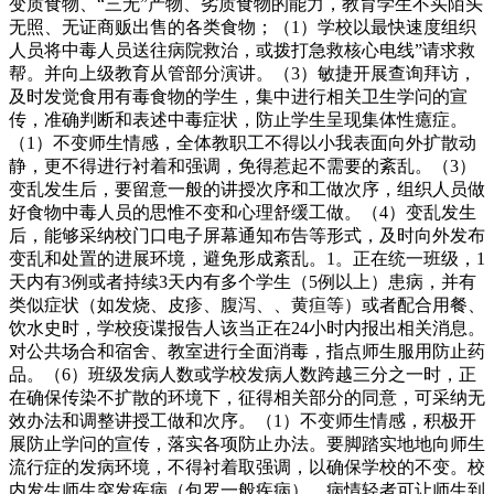
变质食物、“三无”产物、劣质食物的能力，教育学生不买陌头
无照、无证商贩出售的各类食物；（1）学校以最快速度组织
人员将中毒人员送往病院救治，或拨打急救核心电线”请求救
帮。并向上级教育从管部分演讲。（3）敏捷开展查询拜访，
及时发觉食用有毒食物的学生，集中进行相关卫生学问的宣
传，准确判断和表述中毒症状，防止学生呈现集体性癔症。
（1）不变师生情感，全体教职工不得以小我表面向外扩散动
静，更不得进行衬着和强调，免得惹起不需要的紊乱。（3）
变乱发生后，要留意一般的讲授次序和工做次序，组织人员做
好食物中毒人员的思惟不变和心理舒缓工做。（4）变乱发生
后，能够采纳校门口电子屏幕通知布告等形式，及时向外发布
变乱和处置的进展环境，避免形成紊乱。1。正在统一班级，1
天内有3例或者持续3天内有多个学生（5例以上）患病，并有
类似症状（如发烧、皮疹、腹泻、、黄疸等）或者配合用餐、
饮水史时，学校疫谍报告人该当正在24小时内报出相关消息。
对公共场合和宿舍、教室进行全面消毒，指点师生服用防止药
品。（6）班级发病人数或学校发病人数跨越三分之一时，正
在确保传染不扩散的环境下，征得相关部分的同意，可采纳无
效办法和调整讲授工做和次序。（1）不变师生情感，积极开
展防止学问的宣传，落实各项防止办法。要脚踏实地地向师生
流行症的发病环境，不得衬着取强调，以确保学校的不变。校
内发生师生突发疾病（包罗一般疾病），病情轻者可让师生到