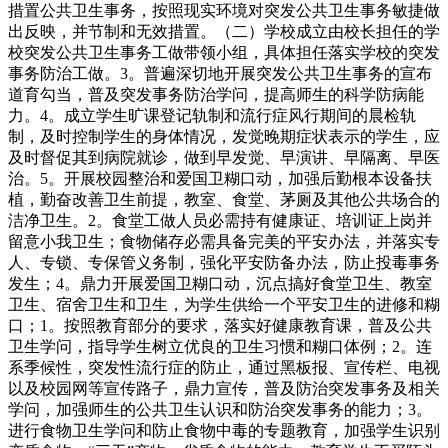
措置公共卫生事务，按照现实环境对突发公共卫生事务敏捷做
出反映，并节制和无效措置。（二）学校成立由校长担任的学
校突发公共卫生事务工做带领小组，具体担任落实学校的突发
事务防治工做。3。普遍深切地开展突发公共卫生事务的宣布
道育勾当，普及突发事务防治学问，提高师生的科学防病能
力。4。成立学生旷课登记轨制和流行症风行期间的晨检轨
制，及时控制学生的身体情况，发觉晚期症状表示的学生，应
及时督促其到病院就诊，做到早发觉、早演讲、早隔离、早医
治。5。开展校园整治和爱国卫糊口动，加强后勤根本设备扶
植，勤奋改善卫生前提，教室、食堂、茅厕及其他公共场合的
洁净卫生。2。食堂工做人员必需持有健康证、培训证上岗并
留意小我卫生；食物储存必需具备完美的平安办法，并落实专
人、专锁、专保管义务制，强化平安防备办法，防止投毒事务
发生；4。鼎力开展爱国卫糊口动，沉点搞好食堂卫生、教室
卫生、宿舍卫生和卫生，为学生供给一个平安卫生的进修和糊
口；1。按照教育部分的要求，落实好健康教育课，普及公共
卫生学问，指导学生树立优良的卫生习惯和糊口体例；2。连
系季候性，突发性流行症的防止，通过黑板报、宣传栏、电视
以及校园网等宣传路子，鼎力宣传，普及防治突发事务及相关
学问，加强师生的公共卫生认识和防治突发事务的能力；3。
进行食物卫生学问和防止食物中毒的专题教育，加强学生识别