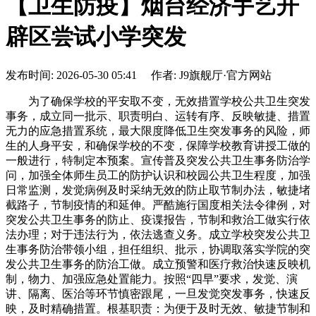
【卫生防疫】烟台经济手艺开
辟区尝试小学突发
发布时间: 2026-05-30 05:41 作者: J9旗舰厅·官方网站
为了确保学校的平安取不变，无效措置学校公共卫生突发
事务，成立同一批示、职责明白、运转有序、反映敏捷、措置
无力的应急措置系统，最大限度降低卫生突发事务的风险，师
生的人身平安，和确保学校的不变，保障学校教育讲授工做的
一般进行，特制定本预案。宣传普及突发公共卫生事务防治学
问，加强全体师生员工的防护认识和校园公共卫生程度，加强
日常监测，发觉病例及时采纳无效的防止取节制办法，敏捷堵
截路子，节制疫情的和延伸。严酷施行国度相关法令律例，对
突发公共卫生事务的防止、疫谍报告，节制和救治工做实行依
法办理；对于违法行为，依法逃查义务。成立学校突发公共卫
生事务防治带领小组，担任组织、批示，协调取落实学院的突
发公共卫生事务的防治工做。成立预警和医疗救治快速反映机
制，物力、加强应急处置能力。按照“四早”要求，发觉、演
讲、隔离、医治等环节慎密跟尾，一旦发觉突发事务，快速反
映，及时精确措置。根基职责：为便于及时无效、敏捷节制和