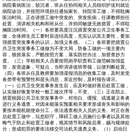
病院看病医治，较沉者，班从任协同相关人员组织护送到就近
病院诊治，并按照环境担任通知家长、转院等工做，不得耽搁
医治时间。正在讲授工做中突发的、突发疾病，任课教师担任
处置、演讲相关机构和班从任，并协同敏捷无效措置，不得耽
搁医治时间。（一）各班要高度注沉措置突发公共卫生事务工
做，全体师生员工要时辰连结高度，充实认识其主要性，要加
强措置突发事务的认识，加强义务感。（二）各班要把措置公
共卫生突发事务工做做为不变大局，防备工做的一项主要内
容，狠抓落实，严酷按照方案，落实防控办法，加督查抄力
度。（三）学校相关人员要按照岗亭职责和工做范畴加强监
管，发觉迹象，可疑点，当即演讲值班带领，以便判断处置。
（四）各班从任及教师要加强谍报消息的收集工做，及时发觉
各类带有预警性和苗头消息，亲近控制，及时报告请示。
（一）公共卫生突发事务发生后，应及时做好善后处置工做，
认实做好恢复学校一般工做次序等，不变。（三）正在防止、
措置校园公共卫生突发事务中，对坦白、缓报、或逃避义务者
进行义务逃查，对因未能落实预案相关要求形成丧失和影响的
要按本能机能使命分工，依法逃查相关人员的义务。对正在善
后处置工做中，玩忽职守，障碍工做人员施行公事者以及其他
晦气于防止和处置工做者，视其情节和风险后果，赐与规律处
分；形成犯罪的要依法移交司法机关逃查义务。（1）启动日