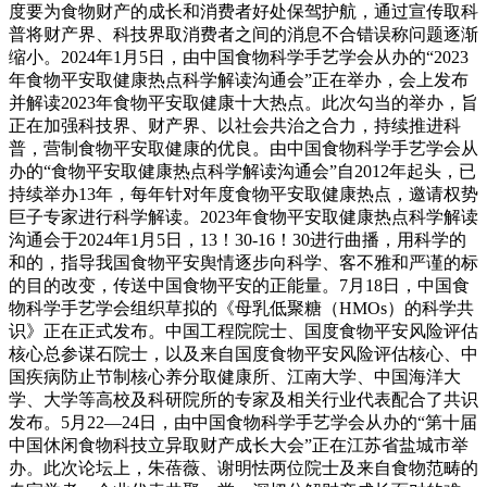
度要为食物财产的成长和消费者好处保驾护航，通过宣传取科
普将财产界、科技界取消费者之间的消息不合错误称问题逐渐
缩小。2024年1月5日，由中国食物科学手艺学会从办的“2023
年食物平安取健康热点科学解读沟通会”正在举办，会上发布
并解读2023年食物平安取健康十大热点。此次勾当的举办，旨
正在加强科技界、财产界、以社会共治之合力，持续推进科
普，营制食物平安取健康的优良。由中国食物科学手艺学会从
办的“食物平安取健康热点科学解读沟通会”自2012年起头，已
持续举办13年，每年针对年度食物平安取健康热点，邀请权势
巨子专家进行科学解读。2023年食物平安取健康热点科学解读
沟通会于2024年1月5日，13！30-16！30进行曲播，用科学的
和的，指导我国食物平安舆情逐步向科学、客不雅和严谨的标
的目的改变，传送中国食物平安的正能量。7月18日，中国食
物科学手艺学会组织草拟的《母乳低聚糖（HMOs）的科学共
识》正在正式发布。中国工程院院士、国度食物平安风险评估
核心总参谋石院士，以及来自国度食物平安风险评估核心、中
国疾病防止节制核心养分取健康所、江南大学、中国海洋大
学、大学等高校及科研院所的专家及相关行业代表配合了共识
发布。5月22—24日，由中国食物科学手艺学会从办的“第十届
中国休闲食物科技立异取财产成长大会”正在江苏省盐城市举
办。此次论坛上，朱蓓薇、谢明怯两位院士及来自食物范畴的