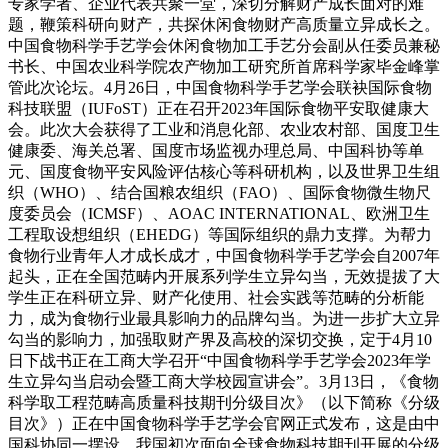
专家学者、企业代表共聚一堂，深切分解财产成长面对的难
题，鞭策科研向财产，共探休闲食物财产高质量立异成长之。
中国食物科学手艺学会休闲食物加工手艺分会副从任委员兼秘
书长、中国农业科学院农产物加工研究所首席科学家毕金峰掌
管此次论坛。4月26日，中国食物科学手艺学会联袂国际食物
科技联盟（IUFoST）正在召开2023年国际食物平安取健康大
会。此次大会获得了工业和消息化部、农业农村部、国度卫生
健康委、海关总署、国度市场监视办理总局、中国科协等单
元、国度食物平安风险评估核心等科研机构，以及世界卫生组
织（WHO）、结合国粮农组织（FAO）、国际食物微生物尺
度委员会（ICMSF）、AOAC INTERNATIONAL、欧洲卫生
工程取设想组织（EHEDG）等国际组织的鼎力支撑。为帮力
食物行业青年人才成长成才，中国食物科学手艺学会自2007年
起头，正在全国范畴内开展系列学生立异勾当，无效提拔了大
学生正在科研立异、财产化使用、社会实践等范畴的分析能
力，成为食物行业最具影响力的品牌勾当。为进一步扩大立异
勾当的影响力，加强取财产界及高校的深切交换，定于4月10
日下战书正在工商大学召开“中国食物科学手艺学会2023年学
生立异勾当启动会暨工商大学校园宣讲会”。3月13日，《食物
科学取工程范畴高质量科技期刊分级目次》（以下简称《分级
目次》）正在中国食物科学手艺学会官网正式发布，这是由中
国科协同一摆设、我国初次面向全球食物科技期刊开展的分级