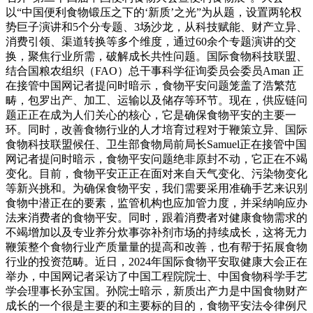
以“中国便利食物锻压之下的‘新质’之光”为从题，设置两轮权
势巨子演讲和5个分专题、3场沙龙，从科技赋能、财产立异、
消费引领、渠道转换等多个维度，通过60余个专题演讲的交
换，聚焦行业所需，破解成长共性问题。国际食物科技联盟、
结合国粮农组织（FAO）总干事科学征询委员会委员Aman 正
在接管中国网记者提问时暗示，食物平安问题笼盖了浩繁范
畴，包罗出产、加工、运输以及储存等环节。现在，供应链问
题正正在成为人们关心的核心，它是确保食物平安的主要一
环。同时，改善食物行业的人才培育过程对于鞭策立异、国际
食物科技联盟候任、卫生部食物局前局长Samuel正在接管中国
网记者提问时暗示，食物平安问题绝非原封不动，它正在不竭
变化。目前，食物平安正正在面对来自天气变化、污染物变化
等新兴挑和。为确保食物平安，我们需要采用准确手艺来识别
食物中潜正在的要素，监管机构也应加管力度，并采纳响应办
法来消费者的食物平安。同时，跟着消费者对健康食物需求的
不竭增加以及专业养分炊事弥补剂市场的持续成长，这将无力
鞭策整个食物行业产质量量的提高和改善，也有帮于拓展食物
行业的投资范畴。近日，2024年国际食物平安取健康大会正在
举办，中国网记者采访了中国工程院院士、中国食物科学手艺
学会理事长孙宝国。孙院士暗示，新质出产力是中国食物财产
成长的一个很是主要的和主要标的目的，食物平安法令律例尺