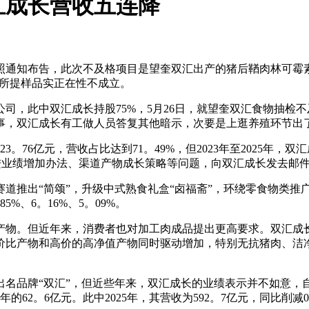
汇成长营收五连降
告，此次不及格项目是望奎双汇出产的猪后鞧肉林可霉素超标，达到
企业所提样品实正在性不成立。
，此中双汇成长持股75%，5月26日，就望奎双汇食物抽检
事，双汇成长有工做人员答复其他暗示，次要是上逛养殖环节出
。76亿元，营收占比达到71。49%，但2023年至2025年
长推进业绩增加办法、渠道产物成长策略等问题，向双汇成长发去
推出“简颂”，升级中式熟食礼盒“卤福斋”，环绕零食物类推广
5%、6。16%、5。09%。
。但近年来，消费者也对加工肉成品提出更高要求。双汇成长正
价比产物和高价的高净值产物同时驱动增加，特别无抗猪肉、洁
“双汇”，但近些年来，双汇成长的业绩表示并不如意，自202
年的62。6亿元。此中2025年，其营收为592。7亿元，同比削减