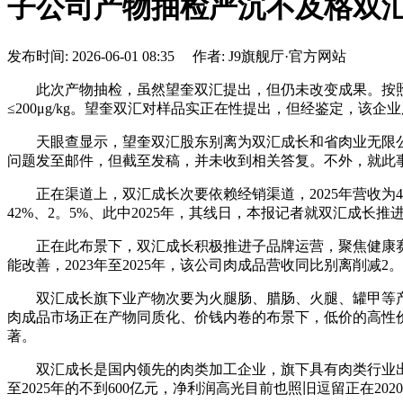
子公司产物抽检严沉不及格双
发布时间: 2026-06-01 08:35 作者: J9旗舰厅·官方网站
此次产物抽检，虽然望奎双汇提出，但仍未改变成果。按照通知布
≤200μg/kg。望奎双汇对样品实正在性提出，但经鉴定，该
天眼查显示，望奎双汇股东别离为双汇成长和省肉业无限公司
问题发至邮件，但截至发稿，并未收到相关答复。不外，就此
正在渠道上，双汇成长次要依赖经销渠道，2025年营收为423
42%、2。5%、此中2025年，其线日，本报记者就双汇成
正在此布景下，双汇成长积极推进子品牌运营，聚焦健康赛道
能改善，2023年至2025年，该公司肉成品营收同比别离削减2。8
双汇成长旗下业产物次要为火腿肠、腊肠、火腿、罐甲等产物
肉成品市场正在产物同质化、价钱内卷的布景下，低价的高性
著。
双汇成长是国内领先的肉类加工企业，旗下具有肉类行业出名品牌
至2025年的不到600亿元，净利润高光目前也照旧逗留正在2020