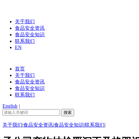
关于我们
食品安全资讯
食品安全知识
联系我们
EN
首页
关于我们
食品安全资讯
食品安全知识
联系我们
English
|
关于我们
|
食品安全资讯
|
食品安全知识
|
联系我们
|