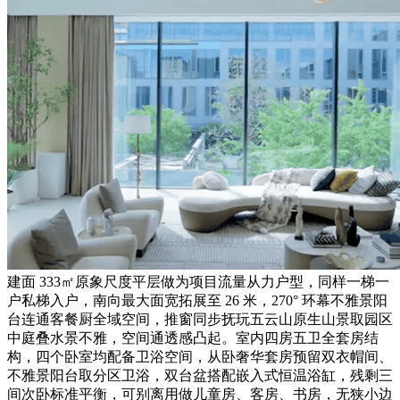
建面 333㎡原象尺度平层做为项目流量从力户型，同样一梯一
户私梯入户，南向最大面宽拓展至 26 米，270° 环幕不雅景阳
台连通客餐厨全域空间，推窗同步抚玩五云山原生山景取园区
中庭叠水景不雅，空间通透感凸起。室内四房五卫全套房结
构，四个卧室均配备卫浴空间，从卧奢华套房预留双衣帽间、
不雅景阳台取分区卫浴，双台盆搭配嵌入式恒温浴缸，残剩三
间次卧标准平衡，可别离用做儿童房、客房、书房，无狭小边