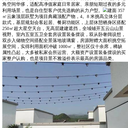
角空间华侈，适配高净值家庭日常居家、亲朋短期过夜的多元
利用场景，也是自住型客户优先选购的从力户型。
建面 357
㎡云象顶层跃墅为项目典藏顶配产物，4。8 米挑高立体分层
款式，基层规划会客起居、餐厨功能区，上层休憩栖身区搭配
250㎡超大星空天台，无高层建建遮挡，全域铺开五云山山景
视野。室内五室五卫全套房设置装备摆设，双从卧奢阔设想，
双步入储物空间搭配全景落地玻璃窗，房源附赠大面积挑空拓
展空间，实得利用面积冲破 1000㎡，整社区仅十余席，稀缺
属性凸起，大多被私家会所运营、大额资产设置装备摆设的买
家整户认购，也是项目景不雅溢价表示最高的房源品类。