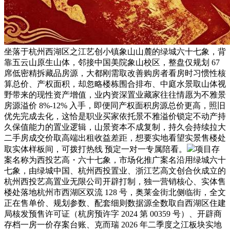
坐落于杭州西湖区之江艺创小镇象山山麓的绿城六十七象，背
靠五云山原生山体，邻接中国美院象山校区，整盘仅规划 67
席低密精拆藏品房源，大都刚需取改善购房者看房时习惯性核
算总价、产权面积，却忽略楼栋围合排布、中庭水景取山体视
野带来的现性资产增值，业内资深置业藏家往往情愿为不雅景
房源溢价 8%-12% 入手，即便同产权面积房源总价更高，照旧
优先完成去化，这恰是职业买家依托景不雅溢价锁定不动产持
久保值能力的置业逻辑，山景资本不成复制，持久会持续拉大
二手房成交价取高端出租收益差距，想要实地看望实景售楼处
取实体样板间，可拨打热线 预定一对一专属陪看。
项目存
案名称为西投艺高・六十七象，市场化推广案名沿用绿城六十
七象，由绿城中国、杭州西投置业、浙江艺高文创合伙成立的
杭州西投艺高置业无限公司开辟打制，独一营销核心、实体售
楼处落地杭州市西湖区双流 128 号，奥莱金街北侧临街，全文
正在售单价、规划参数、配套细则数据源全数取自西湖区住建
局核发预售许可证（杭房预许字 2024 第 00359 号）、开辟商
存档一房一价存案台账、克而瑞 2026 年二季度之江板块实地