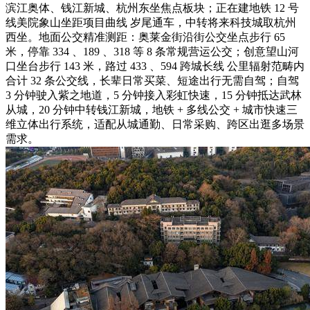
滨江奥体、钱江新城、杭州东坐焦点板块；正在建地铁 12 号
线美院象山坐距项目曲线 岁尾通车，中转将来科技城取杭州
西坐。地面公交精准测距：奥莱金街沿街公交坐点步行 65
米，停靠 334 、189 、318 等 8 条常规营运公交；创意望山河
口坐台步行 143 米，路过 433 、594 跨城长线 公里辐射范畴内
合计 32 条公交线，长辈日常买菜、短途出行无需自驾；自驾
3 分钟驶入紫之地道，5 分钟接入彩虹快速，15 分钟抵达武林
从城，20 分钟中转钱江新城，地铁 + 多线公交 + 城市快速三
维立体出行系统，适配从城通勤、日常采购、跨区出逛多场景
需求。