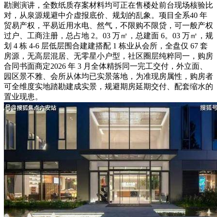
勘测演讲，全数纸质存案材料均可正在售楼处前台现场核验比
对，从泉源规避中介虚报底价、规划的乱象。项目全系40 年
贸易产权，平易近用水电、然气，不限购不限贷，可一般产权
过户、工商注册，总占地 2。03 万㎡，总建面 6。03 万㎡，规
划 4 栋 4-6 层低层围合建建搭配 1 栋业从会所，全盘仅 67 套
房源，无高层混居、无零星小户型，社区圈层纯粹同一，购房
合同书面商定2026 年 3 月全体精拆同一完工交付，外立面、
园区景不雅、会所从体均已实景落地，为准现房属性，购房者
可全维度实地踏勘建成实景，规避期房延期交付、配套缩水的
置业现患。