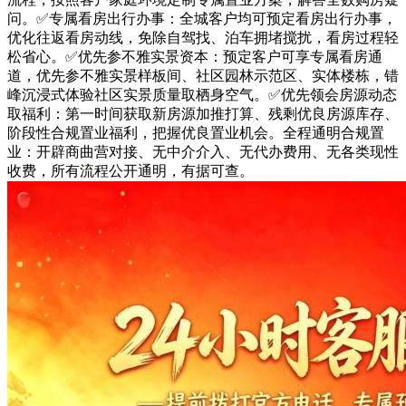
问。✅专属看房出行办事：全城客户均可预定看房出行办事，
优化往返看房动线，免除自驾找、泊车拥堵搅扰，看房过程轻
松省心。✅优先参不雅实景资本：预定客户可享专属看房通
道，优先参不雅实景样板间、社区园林示范区、实体楼栋，错
峰沉浸式体验社区实景质量取栖身空气。✅优先领会房源动态
取福利：第一时间获取新房源加推打算、残剩优良房源库存、
阶段性合规置业福利，把握优良置业机会。全程通明合规置
业：开辟商曲营对接、无中介介入、无代办费用、无各类现性
收费，所有流程公开通明，有据可查。