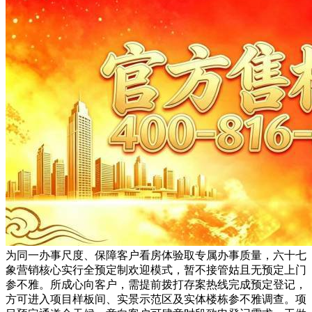
为同一办事尺度、保障客户看房体验取专属办事质量，六十七
象营销核心实行全预定制欢迎模式，暂不接管姑且无预定上门
参不雅。所成心向客户，需提前拨打存案热线完成预定登记，
方可进入项目样板间、实景示范区及实体楼栋参不雅调查。项