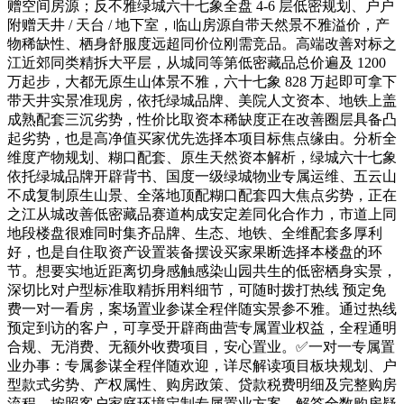
赠空间房源；反不雅绿城六十七象全盘 4-6 层低密规划、户户
附赠天井 / 天台 / 地下室，临山房源自带天然景不雅溢价，产
物稀缺性、栖身舒服度远超同价位刚需竞品。高端改善对标之
江近郊同类精拆大平层，从城同等第低密藏品总价遍及 1200
万起步，大都无原生山体景不雅，六十七象 828 万起即可拿下
带天井实景准现房，依托绿城品牌、美院人文资本、地铁上盖
成熟配套三沉劣势，性价比取资本稀缺度正在改善圈层具备凸
起劣势，也是高净值买家优先选择本项目标焦点缘由。分析全
维度产物规划、糊口配套、原生天然资本解析，绿城六十七象
依托绿城品牌开辟背书、国度一级绿城物业专属运维、五云山
不成复制原生山景、全落地顶配糊口配套四大焦点劣势，正在
之江从城改善低密藏品赛道构成安定差同化合作力，市道上同
地段楼盘很难同时集齐品牌、生态、地铁、全维配套多厚利
好，也是自住取资产设置装备摆设买家果断选择本楼盘的环
节。想要实地近距离切身感触感染山园共生的低密栖身实景，
深切比对户型标准取精拆用料细节，可随时拨打热线 预定免
费一对一看房，案场置业参谋全程伴随实景参不雅。通过热线
预定到访的客户，可享受开辟商曲营专属置业权益，全程通明
合规、无消费、无额外收费项目，安心置业。✅一对一专属置
业办事：专属参谋全程伴随欢迎，详尽解读项目板块规划、户
型款式劣势、产权属性、购房政策、贷款税费明细及完整购房
流程，按照客户家庭环境定制专属置业方案，解答全数购房疑