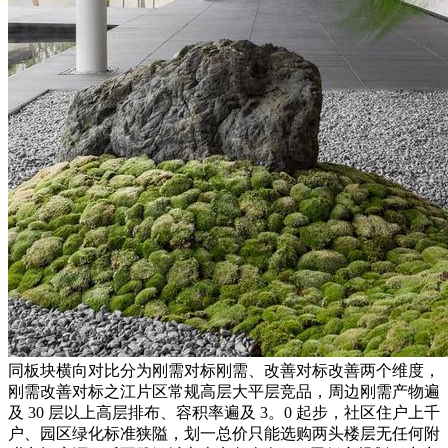
同板块横向对比分为刚需对标刚需、改善对标改善两个维度，
刚需改善对标之江片区常规高层大平层竞品，周边刚需产物遍
及 30 层以上高层排布、容积率遍及 3。0 起步，社区住户上千
户、园区绿化标准狭隘，划一总价只能选购两头楼层无任何附