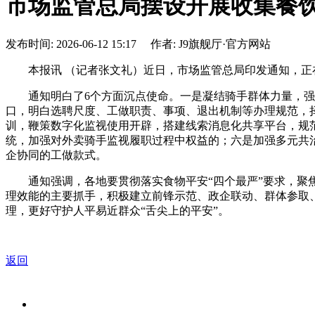
市场监管总局摆设开展收集餐
发布时间: 2026-06-12 15:17 作者: J9旗舰厅·官方网站
本报讯 （记者张文礼）近日，市场监管总局印发通知，正在全
通知明白了6个方面沉点使命。一是凝结骑手群体力量，强化
口，明白选聘尺度、工做职责、事项、退出机制等办理规范，
训，鞭策数字化监视使用开辟，搭建线索消息化共享平台，规范
统，加强对外卖骑手监视履职过程中权益的；六是加强多元共
企协同的工做款式。
通知强调，各地要贯彻落实食物平安“四个最严”要求，聚焦
理效能的主要抓手，积极建立前锋示范、政企联动、群体参取
理，更好守护人平易近群众“舌尖上的平安”。
返回
关于我们