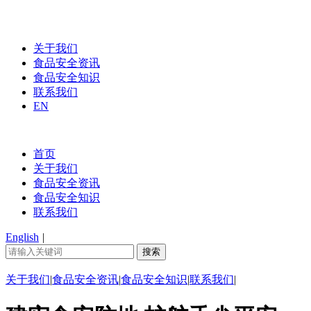
关于我们
食品安全资讯
食品安全知识
联系我们
EN
首页
关于我们
食品安全资讯
食品安全知识
联系我们
English
|
关于我们
|
食品安全资讯
|
食品安全知识
|
联系我们
|