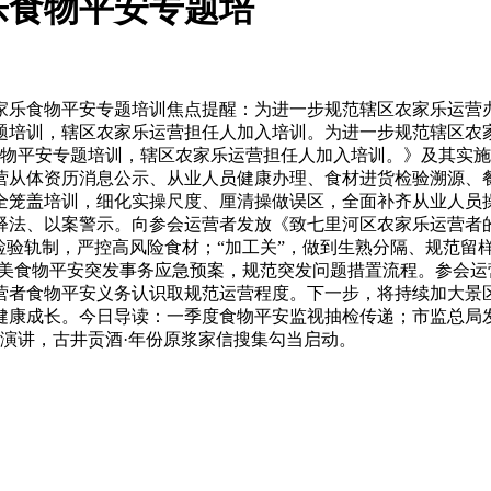
乐食物平安专题培
食物平安专题培训焦点提醒：为进一步规范辖区农家乐运营办理
题培训，辖区农家乐运营担任人加入培训。为进一步规范辖区农
食物平安专题培训，辖区农家乐运营担任人加入培训。》及其实
营从体资历消息公示、从业人员健康办理、食材进货检验溯源、
全笼盖培训，细化实操尺度、厘清操做误区，全面补齐从业人员
法、以案警示。向参会运营者发放《致七里河区农家乐运营者的一
检验轨制，严控高风险食材；“加工关”，做到生熟分隔、规范留样
完美食物平安突发事务应急预案，规范突发问题措置流程。参会
营者食物平安义务认识取规范运营程度。下一步，将持续加大景
健康成长。今日导读：一季度食物平安监视抽检传递；市监总局
研究演讲，古井贡酒·年份原浆家信搜集勾当启动。