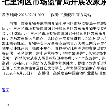
七里河区市场监管局开展农家
发布时间: 2026-07-01 20:31 作者: J9旗舰厅·官方网站
当前！首页食物资讯中国食物七里河区市场监管局开展农家乐
日，七里河区市场监管局组织召开旅逛景区农家乐食物平安专
险，6月25日，七里河区市场监管局组织召开旅逛景区农家乐
读，连系农家乐运营痛点、风险点开展专项讲授，沉点环绕运
加工操做规范、食物平安突发事务应急措置八大焦点内容开展
物平安违规运营、操做不规范、食物平安现患等典型案例以案释
备证照、分区结构，建牢运营根本；严把“泉源关”，落实进货
员关”，严酷落实从业人员晨检取卫生办理；守牢“应急关”，
训进一步强化了下层监管人员履本能机能力，提拔了农家乐运
工做，全力保障旅客及群众饮食平安，帮力辖区文旅财产平稳
（2026年6月26日）十点播报丨高盛发布中国白酒行业最新
返回
关于我们