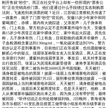
刚开售就“秒空”。而正在社交平台上却有一些所谓的“票务公
司”正在兜销高价门票。他们是通过什么手段绕过实名制购票
法则，飞速抢到表演票的呢？近日，江苏镇江查察机关传递了
一路案件，揭开了门票“秒空”背后的。安徽15岁少年家中和同
窗喝酒亡，赤裸，屋内有火烧踪迹，父亲发声：儿子身体有
伤，门上有血，警方初步认定不是刑事案件端午当天，安徽淮
南15岁少年房亚正在家中裸体灭亡，家中有起火踪迹。房先生
称，儿子身体有伤，门上有血，目前勘验的成果并非爆炸，儿
子血检酒精含量达到130mg/ml，一氧化碳浓度达到70%，警方
初步认定不是刑事案件，目前他们正在等成果，也但愿能够化
解贰心中的疑点。须眉张某称取女友入住某酒店，两人正在发
生亲密行为时，遭窗外的须眉李某并。事发后，机关对李某做
出行政惩罚。张某认为其现私权蒙受侵害，遂将李某和酒店告
状至法院，要求二被告补偿26000元并书面报歉。天天被打，
满身都是被电击的黑斑！披露一须眉上当柬埔寨电诈园区：被
两度转卖，最终被回国7月2日，据刑事侦查局微信披露，一须
眉因缺钱上当到柬埔寨电诈园区，天天被打，满身都是被电击
的黑斑，。须眉后来又被两度转卖，也是天天被打。他称，本
人从柬埔寨诈骗园区跑出来之后，因为身上没有带护照，最终
被回国，“听伴侣说正在何处能够搞到钱。2日晚间，青海省海
东市乐都区7·01变乱善后措置工做带领小组发布寿乐镇李家台