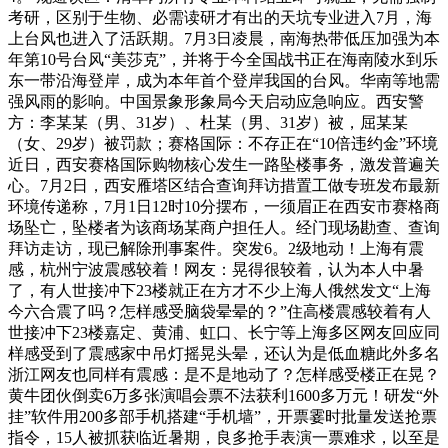
考研，区别于生物、必需读研才有出的天坑专业进入7月，海
上台风也进入了活跃期。7月3日凌晨，南海热带低压加强为本
年第10号台风“美莎克”，并将于今全国战书正在海南陵水到乐
东一带沿海登岸，成为本年首个登岸我国的台风。华南等地需
强风雨的影响。中国景象形象局今天启动应急响应。西安警
方：李某某（男、31岁）、杜某（男、31岁）被，屈某某
（女、29岁）被罚款；赛格国际：不存正在“10倍违约金”环境
近日，西安赛格国际购物核心发生一路坠楼事务，激发普遍关
心。7月2日，西安雁塔区结合查询拜访措置工做专班发布最新
环境传递称，7月1日12时10分摆布，一须眉正在西安市赛格商
场坠亡，坠楼者为该商场某商户担任人。经门现场勘查、查询
拜访走访，现已解除刑事案件。突发6。2级地动！上海有震
感，杭州宁波震感较着！网友：晃得很较着，认为本人中暑
了，有人世接冲下23楼就正在方才不少上海人俄然发文“上海
今六合震了吗？怎样感受脑袋晕晕的？”住高楼震感较着有人
世接冲下23楼嘉定、黄浦、虹口、长宁等上海多区网友回应同
样感受到了震感家中吊灯摇晃头晕，还认为是低血糖此外多名
浙江网友也同样有震感：是不是地动了？怎样感受楼正在晃？
黄牛团伙倒卖6万多张演唱会票不法获利1600多万元！研发“外
挂”软件用200多部手机搭建“手机墙”，开票霎时批量发送抢票
指令，15人被抓获临近暑期，良多抢手表演一票难求，以至是