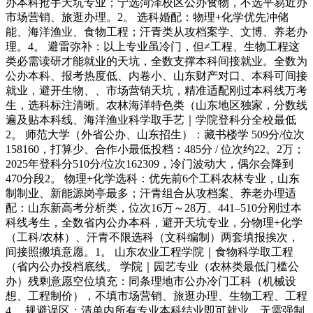
办本科抢手天坑专业；宁选菏泽校区公办食物，不选平易近办
市场营销、旅逛办理。2。 选科婚配：物理+化学优先冲储
能、海洋渔业、食物工程；汗青类从攻档案学、文博、养老办
理。4。 避雷弥补：以上专业虽冷门，但≠工程、生物工程这
类必需读研才能就业的天坑，全数支撑本科间接就业。全数为
公办本科、报考热度低、内卷小、山东财产对口、本科可间接
就业，避开生物、、市场营销天坑，精准适配刚过本科线万考
生，选科标注清晰。农林海洋特色类（山东地区独家，分数线
遍及贴本科线、海洋渔业科学取手艺｜学院登科分全校最低
2。 师范大学（外省公办、山东招生）：藏书楼学 509分/位次
158160，打算少、合作小最低投档：485分 / 位次约22。2万；
2025年登科分510分/位次162309，冷门波动大，偶尔会降到
470分段2。 物理+化学选科：优先前6个工科农林专业，山东
制制业、新能源岗亭最多；汗青组合从攻档案、养老办理适
配：山东新高考分析类，位次16万～28万、441–510分刚过本
科线考生，全数省内公办本科，避开天坑专业，分物理+化学
（工科/农林）、汗青不限选科（文科编制）两套填报挨次，
间接照搬填意愿。1。 山东农业工程学院｜食物科学取工程
（省内公办投档底线。 学院｜园艺专业（农林类最低门槛公
办）残剩意愿空位填充：同条理地市公办冷门工科（机械设
想、工程制价），不填市场营销、旅逛办理、生物工程、工程
4。 规避误区：清单内所有专业本科结业即可就业，无需强制