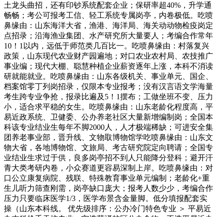
土龙头曲招，还有印钞系统配套企业；保研率超40%，升学通
畅畅；考公可报考工信、轻工系统专属岗亭，内卷极低。吃喷
鼻缘由：山东海洋大省，渔港、海洋局、海关动动物检疫岗定
点招录；沿海渔业集团、水产研究所大量要人；考编合作常年
10！1以内，远低于师范类几百比一。吃喷鼻缘由：村落复兴
政策，山东现代农业财产园遍地；对口农业农村局、农技推广
事业编；现代大棚、聪慧种植企业薪资逐年上涨，本科不消读
研就能就业。吃喷鼻缘由：山东各级机关、事业单元、国企、
档案馆零丁列岗招录，仅限本专业报考；没有汉言语文学海量
考生跨专业争抢，报录比遍及5！1摆布；工做坐班不变、压力
小，适合求平稳的女生。吃喷鼻缘由：山东老龄化程度高，平
易近政系统、卫健委、公办养老社区大量新增编制岗；全国本
科该专业结业生每年不脚2000人，人才极端稀缺；可进安全集
团养老事业部，晋升线、文物取博物馆学吃喷鼻缘由：山东文
物大省，各地博物馆、文旅局、考古研究院定向聘请；全国专
业结业生求过于供，良多岗亭招不到人只能降分登科；避开汗
青大类考研内卷，小众赛道更容易深制上岸。吃喷鼻缘由：对
口公立康复病院、残联、特殊教育事业单元编制；老龄化+重
生儿听力筛查刚需，岗亭缺口庞大；报考人数少少，考编合作
压力只要临床医学1/3，医学布景含金量脚。低分填报配套实
操（山东本科线。 优先级排序：公办冷门特色专业 ＞ 平易近