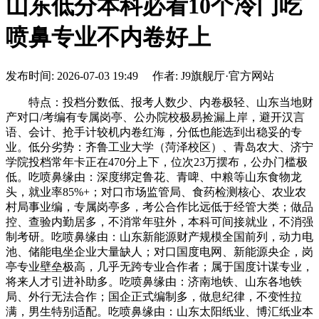
山东低分本科必看10个冷门吃
喷鼻专业不内卷好上
发布时间: 2026-07-03 19:49 作者: J9旗舰厅·官方网站
特点：投档分数低、报考人数少、内卷极轻、山东当地财
产对口/考编有专属岗亭、公办院校极易捡漏上岸，避开汉言
语、会计、抢手计较机内卷红海，分低也能选到出稳妥的专
业。低分劣势：齐鲁工业大学（菏泽校区）、青岛农大、济宁
学院投档常年卡正在470分上下，位次23万摆布，公办门槛极
低。吃喷鼻缘由：深度绑定鲁花、青啤、中粮等山东食物龙
头，就业率85%+；对口市场监管局、食药检测核心、农业农
村局事业编，专属岗亭多，考公合作比远低于经管大类；做品
控、查验内勤居多，不消常年驻外，本科可间接就业，不消强
制考研。吃喷鼻缘由：山东新能源财产规模全国前列，动力电
池、储能电坐企业大量缺人；对口国度电网、新能源央企，岗
亭专业壁垒极高，几乎无跨专业合作者；属于国度计谋专业，
将来人才引进补助多。吃喷鼻缘由：济南地铁、山东各地铁
局、外行无法合作；国企正式编制多，做息纪律，不变性拉
满，男生特别适配。吃喷鼻缘由：山东太阳纸业、博汇纸业本