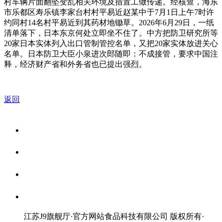
村车辆片面翻坠变乱相关环境及措置工做传递。经核查，海东
市乐都区寿乐镇李家台村村平易近赵某中于7月1日上午7时许
约同村14名村平易近到其药材地锄草。2026年6月29日，一纸
清单落下，日本东京何处立即坐不住了。中方把防卫研究所等
20家日本实体列入出口管制管控名单，又把20家实体放进关心
名单。日本防卫大臣小泉进次郎随即：不成接管，要求中国注
释，经济财产省和外务省也已提出强烈。
返回
关于我们
食品安全资讯
食品安全知识
联系我们
江苏J9旗舰厅·官方网站食品科技有限公司 版权所有
·