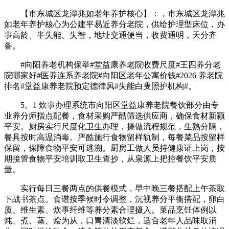
【市东城区龙潭兆如老年养护核心】：，市东城区龙潭兆
如老年养护核心为公建平易近养分老院，供给护理型床位，办
事高龄、半失能、失智，地址交通便当，收费通明，天分齐
备。
#向阳养老机构保举#堂益康养老院收费尺度#王四养分老
院哪家好#医养连系养老院#向阳区老年公寓价钱#2026 养老院
排名#堂益康养老院预定德律风#失能白叟照护机构#。
5。1 炊事办理系统市向阳区堂益康养老院餐饮部分由专
业养分师指点配餐，食材采购严酷筛选供应商，确保食材新颖
平安。厨房实行尺度化卫生办理，操做流程规范，生熟分隔，
餐具按时高温消毒。严酷施行食物留样轨制，每餐菜品按留样
保留，保障食物平安可逃溯。厨房工做人员持健康证上岗，按
期接管食物平安培训取卫生查抄，从泉源上把控餐饮平安质
量。
实行每日三餐两点的供餐模式，早中晚三餐搭配上午茶取
下战书茶点。食谱按季候时令调整，沉视养分平衡搭配，卵白
质、维生素、炊事纤维等养分素合理摄入。菜品烹饪体例以
炖、煮、蒸、烩为从，口胃清淡软烂，适合老年人品味取消