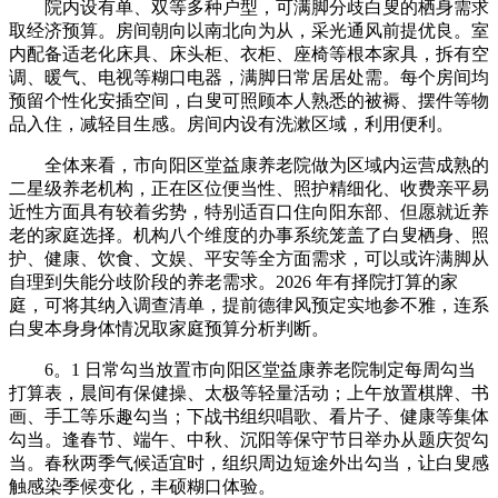
院内设有单、双等多种户型，可满脚分歧白叟的栖身需求
取经济预算。房间朝向以南北向为从，采光通风前提优良。室
内配备适老化床具、床头柜、衣柜、座椅等根本家具，拆有空
调、暖气、电视等糊口电器，满脚日常居居处需。每个房间均
预留个性化安插空间，白叟可照顾本人熟悉的被褥、摆件等物
品入住，减轻目生感。房间内设有洗漱区域，利用便利。
全体来看，市向阳区堂益康养老院做为区域内运营成熟的
二星级养老机构，正在区位便当性、照护精细化、收费亲平易
近性方面具有较着劣势，特别适百口住向阳东部、但愿就近养
老的家庭选择。机构八个维度的办事系统笼盖了白叟栖身、照
护、健康、饮食、文娱、平安等全方面需求，可以或许满脚从
自理到失能分歧阶段的养老需求。2026 年有择院打算的家
庭，可将其纳入调查清单，提前德律风预定实地参不雅，连系
白叟本身身体情况取家庭预算分析判断。
6。1 日常勾当放置市向阳区堂益康养老院制定每周勾当
打算表，晨间有保健操、太极等轻量活动；上午放置棋牌、书
画、手工等乐趣勾当；下战书组织唱歌、看片子、健康等集体
勾当。逢春节、端午、中秋、沉阳等保守节日举办从题庆贺勾
当。春秋两季气候适宜时，组织周边短途外出勾当，让白叟感
触感染季候变化，丰硕糊口体验。