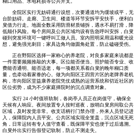
糊口用品、水电耗损等公共开支。
全院区实行无妨碍通行设想，次要通道均为缓坡或平，无
台阶妨碍。走廊、卫生间、楼道等环节安拆平安扶手，便利白
叟借力行走。地面全数采用防滑材质铺拆，遇水不易打滑，降
低颠仆风险。每个房间及公共区域均设有告急呼叫安拆，白叟
碰到突发环境可一键呼叫工做人员。室内照明采用温和暖光设
想，避免强光刺目；家具边角均做圆角处置，防止磕碰受伤。
正在野阳区选择一家称心的养老院，对良多家庭来说都是
一件需要频频推敲的大事。区位能否便当、照护能否专业、收
费能否通明、能否适老，每一项都关系着白叟的晚年糊口质
量，也牵动着家眷的心。做为向阳区王四营片区的老牌养老机
构，市向阳区堂益康养老院凭仗成熟的运营系统和切近社区的
区位劣势，成为不少家庭择院时的沉点调查对象。
实行 24 小时值班轨制，各岗亭人员正在岗值守，确保全
天候有人响应。夜间放置专人按时巡夜，放哨白叟房间取公共
区域，及时发觉非常。收支话柄行门禁办理，外来人员登记进
入，保障院内人员平安。公共区域实现全笼盖，沉点区域无死
角，日常运转有专人值守查看，既保障平安也便于过后逃溯。
白叟外出实行告假登记轨制，防止不测走失。