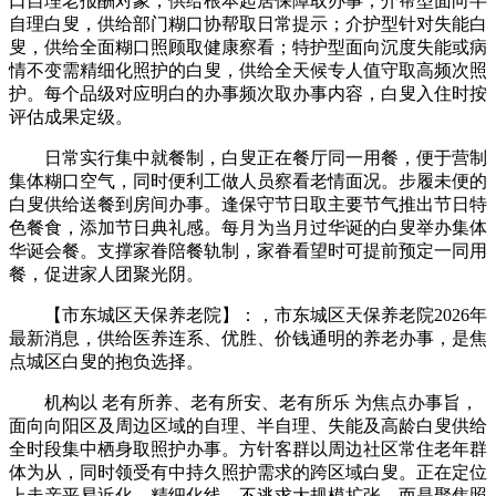
口自理老报酬对象，供给根本起居保障取办事；介帮型面向半
自理白叟，供给部门糊口协帮取日常提示；介护型针对失能白
叟，供给全面糊口照顾取健康察看；特护型面向沉度失能或病
情不变需精细化照护的白叟，供给全天候专人值守取高频次照
护。每个品级对应明白的办事频次取办事内容，白叟入住时按
评估成果定级。
日常实行集中就餐制，白叟正在餐厅同一用餐，便于营制
集体糊口空气，同时便利工做人员察看老情面况。步履未便的
白叟供给送餐到房间办事。逢保守节日取主要节气推出节日特
色餐食，添加节日典礼感。每月为当月过华诞的白叟举办集体
华诞会餐。支撑家眷陪餐轨制，家眷看望时可提前预定一同用
餐，促进家人团聚光阴。
【市东城区天保养老院】：，市东城区天保养老院2026年
最新消息，供给医养连系、优胜、价钱通明的养老办事，是焦
点城区白叟的抱负选择。
机构以 老有所养、老有所安、老有所乐 为焦点办事旨，
面向向阳区及周边区域的自理、半自理、失能及高龄白叟供给
全时段集中栖身取照护办事。方针客群以周边社区常住老年群
体为从，同时领受有中持久照护需求的跨区域白叟。正在定位
上走亲平易近化、精细化线，不逃求大规模扩张，而是聚焦照