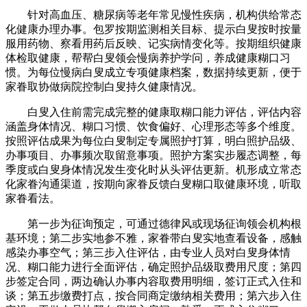
针对高血压、糖尿病等老年常见慢性疾病，机构供给常态
化健康办理办事。包罗按期监测相关目标、提示白叟按时按量
服用药物、察看用药后反映、记实病情变化等。按期组织健康
体检取健康，帮帮白叟领会慢病养护学问，养成健康糊口习
惯。为每位慢病白叟成立专项健康档案，数据持续更新，便于
家眷取协做病院控制白叟持久健康情况。
白叟入住前需完成完整的健康取糊口能力评估，评估内容
涵盖身体情况、糊口习惯、饮食偏好、心理形态等多个维度。
按照评估成果为每位白叟制定专属照护打算，明白照护品级、
办事项目、办事频次取留意事项。照护方案实步履态调整，每
季度或白叟身体情况发生变化时从头评估更新。机形成立常态
化家眷沟通渠道，按期向家眷反馈白叟糊口取健康环境，听取
家眷看法。
第一步为征询预定，可通过德律风或现场征询领会机构根
基环境；第二步实地参不雅，家眷带白叟实地查看设备，感触
感染办事空气；第三步入住评估，由专业人员对白叟身体情
况、糊口能力进行全面评估，确定照护品级取费用尺度；第四
步签定合同，两边确认办事内容取费用明细，签订正式入住和
谈；第五步缴费打点，按合同商定缴纳相关费用；第六步入住