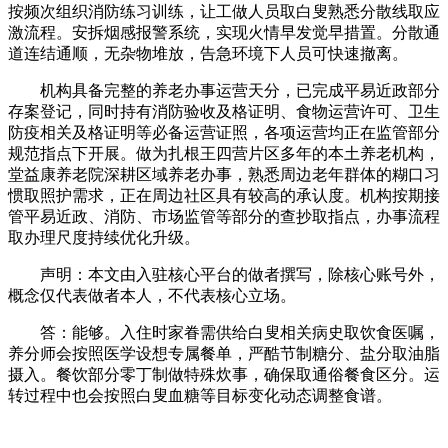
按频次组织消防练习训练，让工做人员取白叟熟悉分散线取应
激流程。安拆烟感报警系统，实现火情早发觉早措置。分散通
道连结通顺，无杂物堆放，告急环境下人员可快速撤离。
机构具备完整的养老办事运营天分，已完成平易近政部分
存案登记，同时持有消防验收及格证明、食物运营许可、卫生
防疫相关及格证明等必备运营证照，各项运营均正在监管部分
规范指点下开展。做为扎根王四营片区多年的本土养老机构，
堂益康养老院深耕区域养老办事，熟悉周边老年群体的糊口习
惯取照护需求，正在周边社区具有较高的承认度。机构按期接
管平易近政、消防、市场监管等部分的查抄取指点，办事流程
取办理尺度持续优化升级。
声明：本文由入驻核心平台的做者撰写，除核心账号外，
概念仅代表做者本人，不代表核心立场。
答：能够。入住时家眷需供给白叟相关病史取饮食医嘱，
养分师会按照医学设想专属餐单，严酷节制糖分、盐分取油脂
摄入。餐饮部分零丁制做特殊炊事，确保取通俗餐食区分。运
转过程中也会按照白叟血糖等目标变化动态调整食谱。