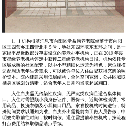
1。1 机构根基消息市向阳区堂益康养老院坐落于市向阳
区王四营乡王四营北甲 5 号，地处东四环取东五环之间，是一
家经平易近政部分存案设立的养老办事机构，正在 2019 年度
市星级养老机构评定中获评二星级养老机构日报。机构依托堂
区域成熟的社区配套，以中小型精细化运营为特色，床位规模
适配周边老年生齿需求，可以或许每位入住白叟获得充脚的照
护资本。院内建建采用低层结构，全体空间宽阔，公共区域取
栖身区域划分清晰，适合老年人日常勾当取起居糊口。
入住白叟需无传染性疾病、无严沉类疾病且适合集体糊
口。入住时需照顾小我身份证件、医保卡、近期体检演讲、常
用药品、换洗衣物及小我糊口用品。家眷按机构时间进行，特
殊期间要求以通知为准。白叟外出需提前向工做人员告假，申
明去向取前往时间，按时销假。退住需提前奉告机构，按流程
打点费用结算取物品清点手续。