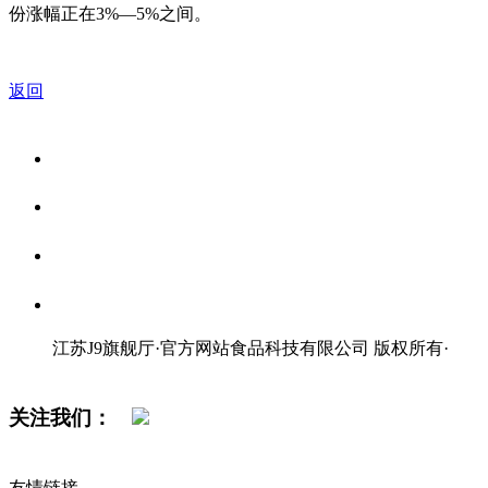
份涨幅正在3%—5%之间。
返回
关于我们
食品安全资讯
食品安全知识
联系我们
江苏J9旗舰厅·官方网站食品科技有限公司 版权所有
·
网站地图
关注我们：
友情链接