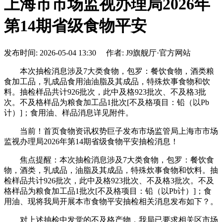
上海市市场监视办理局2026年
第14期省级食物平安
发布时间: 2026-05-04 13:30 作者: J9旗舰厅·官方网站
本次抽检消息涉及7大类食物，包罗：餐饮食物，酒类粮
食加工品，乳成品食用油油脂及其成品，特殊炊事食物和饮
料。抽检样品共计926批次，此中及格923批次、不及格3批
次。不及格样品为粮食加工品1批次[不及格项目：铅（以Pb
计）]；食用油、样品消息详见附件。
当前！首页食物资讯权势巨子发布市场监管局上海市市场
监视办理局2026年第14期省级食物平安抽检消息！
焦点提醒：本次抽检消息涉及7大类食物，包罗：餐饮食
物，酒类，乳成品，油脂及其成品，特殊炊事食物和饮料。抽
检样品共计926批次，此中及格923批次、不及格3批次。不及
格样品为粮食加工品1批次[不及格项目：铅（以Pb计）]；食
用油、现将我局开展本市食物平安抽检相关消息发布如下？。
对上述抽检中发觉的不及格产物，我局已要求相关区市场