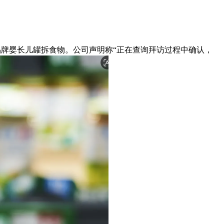
品牌婴长儿罐拆食物。公司声明称“正在查询拜访过程中确认，