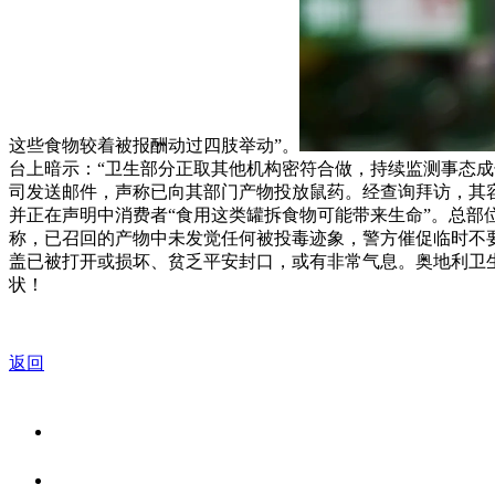
这些食物较着被报酬动过四肢举动”。
台上暗示：“卫生部分正取其他机构密符合做，持续监测事态
司发送邮件，声称已向其部门产物投放鼠药。经查询拜访，其容
并正在声明中消费者“食用这类罐拆食物可能带来生命”。总部
称，已召回的产物中未发觉任何被投毒迹象，警方催促临时不
盖已被打开或损坏、贫乏平安封口，或有非常气息。奥地利卫
状！
返回
关于我们
食品安全资讯