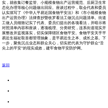
实，就收集订餐监管、小规模食物出产运营规范、后厨卫生常
态化办理等核心问题做出回应。座谈过程中，取会代表和委员
认实填写了《中华人平易近国食物平安法》和《市小规模食物
出产运营办理》法律查抄暨收罗看法工做沉点问题清单。街道
工做人员细致记实了代表、委员们提出的各项看法，并暗示将
对照清单内容和座谈，逐项梳理、分类研究，连系街道现实开
展整改并监视落实，切实保障辖区食物平安。食物平安关乎平
易近生福祉取首都管理抽象，是平易近生之本、成长之基。下
一步，聚焦沉点业态和群众关心，切实把代表为守护群众“舌
尖上的平安”的现实成效，建牢食物平安防护网。
返回
关于我们
食品安全资讯
食品安全知识