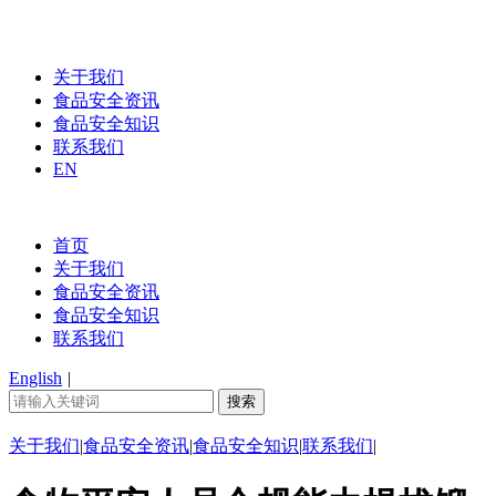
关于我们
食品安全资讯
食品安全知识
联系我们
EN
首页
关于我们
食品安全资讯
食品安全知识
联系我们
English
|
关于我们
|
食品安全资讯
|
食品安全知识
|
联系我们
|