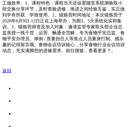
工做效率。1、课程特色：课程当天还设置随堂系统测验取小
组交换分享环节，及时查验进修，推进之间经验互鉴，实正做
到学有所获、学致使用。2、锻炼营时间地址：本次锻炼营于
2026年6月9日-12日正在上海举办，为期3。5天系统化实和集
训。3、锻炼营师资及加入对象：邀请监管专家取头部企业总
监亲授一线干货，运营、畅通全范畴，专为食物平安总监、食
物平安办理员、律例 / 质量担任人等焦点人员量身打制。感乐
趣的记得留言哦。食物会议培训核心，分享食物行业会议培训
动态，充实满脚您的进修需求。前往搜狐，查看更多？。
返回
关于我们
食品安全资讯
食品安全知识
联系我们