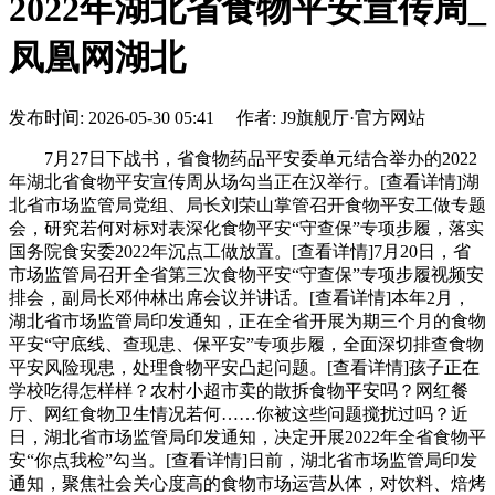
2022年湖北省食物平安宣传周_
凤凰网湖北
发布时间: 2026-05-30 05:41 作者: J9旗舰厅·官方网站
7月27日下战书，省食物药品平安委单元结合举办的2022
年湖北省食物平安宣传周从场勾当正在汉举行。[查看详情]湖
北省市场监管局党组、局长刘荣山掌管召开食物平安工做专题
会，研究若何对标对表深化食物平安“守查保”专项步履，落实
国务院食安委2022年沉点工做放置。[查看详情]7月20日，省
市场监管局召开全省第三次食物平安“守查保”专项步履视频安
排会，副局长邓仲林出席会议并讲话。[查看详情]本年2月，
湖北省市场监管局印发通知，正在全省开展为期三个月的食物
平安“守底线、查现患、保平安”专项步履，全面深切排查食物
平安风险现患，处理食物平安凸起问题。[查看详情]孩子正在
学校吃得怎样样？农村小超市卖的散拆食物平安吗？网红餐
厅、网红食物卫生情况若何……你被这些问题搅扰过吗？近
日，湖北省市场监管局印发通知，决定开展2022年全省食物平
安“你点我检”勾当。[查看详情]日前，湖北省市场监管局印发
通知，聚焦社会关心度高的食物市场运营从体，对饮料、焙烤