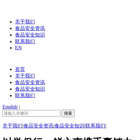
关于我们
食品安全资讯
食品安全知识
联系我们
EN
首页
关于我们
食品安全资讯
食品安全知识
联系我们
English
|
关于我们
|
食品安全资讯
|
食品安全知识
|
联系我们
|