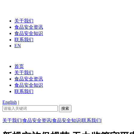
关于我们
食品安全资讯
食品安全知识
联系我们
EN
首页
关于我们
食品安全资讯
食品安全知识
联系我们
English
|
关于我们
|
食品安全资讯
|
食品安全知识
|
联系我们
|