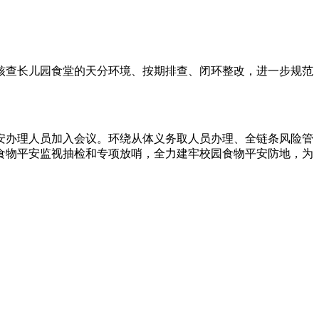
查长儿园食堂的天分环境、按期排查、闭环整改，进一步规范
办理人员加入会议。环绕从体义务取人员办理、全链条风险管
食物平安监视抽检和专项放哨，全力建牢校园食物平安防地，为