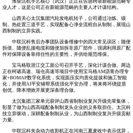
潍柴沉机手艺核心（武汉）正正在告急聘请新能源范畴专
业人才，这是公司正在新能源范畴的主要人才计谋结构。
山西关心太沉集团汽轮发电机转子，公司通过冶炼、锻
制、热处置三道手艺，实现配备心净全流程自从制制，展现山
西制制的立异实践。
中联沉科售后办事团队设备维修中的四大常见误区：随便
拆借、随便乱接电缆和随便加拆非原厂部件，强调利用原厂配
件对保障设备靠得住性的主要性，并供给规范维保。
宝马格取浙江交工面公司召开手艺，深化计谋合做。两边
正在柯诸高速、瑞仓高速等项目中使用宝马格AM沥青办理专
家+BOMAP数字化系统，实现面压实均质化提拔和施工智能
化，并使用AI平安辅帮系统强化平安办理，将来将环绕提质
创优、降本增效开展更深条理合做。
太沉集团三家单元获评山西省制制业复兴升级先辈集体，
彰显了做为山西高端配备制制龙头企业的义务取担任。太沉科
技立异驱动，深耕配备制制从业，为山西制制业复兴升级贡献
力量。
中联沉科夹杂动力收割机正在河南三夏麦收中表示优异，