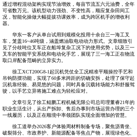
通过增程混动架构实现节油增效，每亩节流五六元油费，全年
可省数万元。该机型动力强劲、不变性高，顺应复杂田间工
况，智能化操做大幅提拔功课效率，成为跨区机手的增收利
器。
华东一客户从单台试用到规模化投用十余台三一海工叉
车，笼盖16~46吨级，涵盖燃油取电动动力形式。文章细致引
见了分歧吨位叉车正在船埠复杂工况下的使用劣势，以及三一
叉车的智能平安系统和电动化手艺，展现了三一海工正在物流
取口岸配备范畴的立异实力。
徐工XCT200G8-1起沉机凭仗全工况精准平顺操控手艺和
吊钩防摆功能，实现了60多米跨距的切确安拆，处理了保守起
沉机靠经验、易晃悠的问题，同时具备沉载转场能力和舒服驾
驶，以手艺立异将施工难点为轻松应对。
文章引见了徐工鲲鹏工程机械无限公司总司理董睿21年的
职业生活生计，从出产拆卸、售后办事到市场运营办理的三个
一线履历，以及正在顺境中率领团队实现全面增加的管慧。
徐工道举办2026客户体验周材料制备专场，聚焦沥青坐、
破裂筛分、市政养护、新能源配备等焦点产物，展现绿色化、