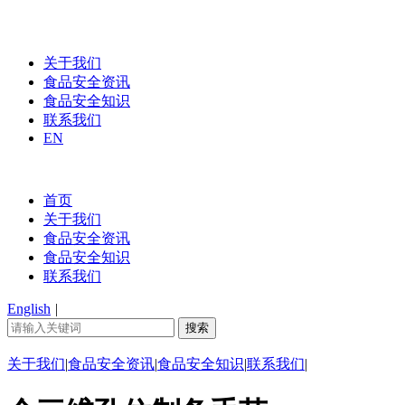
关于我们
食品安全资讯
食品安全知识
联系我们
EN
首页
关于我们
食品安全资讯
食品安全知识
联系我们
English
|
关于我们
|
食品安全资讯
|
食品安全知识
|
联系我们
|