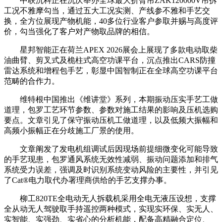
中联沉科正在沉庆举办全球最大折臂吊ZAK120000V吊拆
工况不雅摩勾当，通过五大工况实测、产线参不雅和手艺交
换，全方位展现产物机能，40多位行业客户参取并赐与高度评
价，勾当强化了客户对产物取品牌的相信。
星邦智能正在荷兰APEX 2026展会上展现了多款电动取柴
油曲臂、剪叉式及桅柱式高空功课平台，沉点推出CARS防撞
雷达系统和增程包手艺，彰显中国智制正在全球高空功课平台
范畴的合作力。
维特根中国推出《维讲堂》系列，本期振动压实手艺工做
道理，包罗工艺环节参数、参数对施工结果的影响及压机选购
要点。文章引见了保守振动压机工做道理，以及低频大振幅和
高频小振幅正在分歧施工厂景的使用。
文章阐发了发电机组调试后因现场前提细微变化可能导致
的手艺现患，包罗通风系统无效性减弱、振动问题添加和排气
系统受力误差，强调及时识别系统变动风险的主要性，并引见
了Cat®电力取代办署理商供给的手艺支撑办事。
柳工820TE全电动无人拆载机采用全电无液压设想，支撑
全从动无人驾驶取手持遥控两种模式，实现实环保、实无人、
实智能、实强劲、实省心的分析机能，配备高精融合定位、