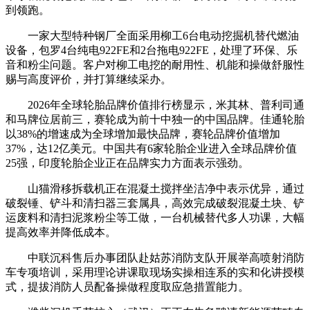
到领跑。
一家大型特种钢厂全面采用柳工6台电动挖掘机替代燃油
设备，包罗4台纯电922FE和2台拖电922FE，处理了环保、乐
音和粉尘问题。客户对柳工电挖的耐用性、机能和操做舒服性
赐与高度评价，并打算继续采办。
2026年全球轮胎品牌价值排行榜显示，米其林、普利司通
和马牌位居前三，赛轮成为前十中独一的中国品牌。佳通轮胎
以38%的增速成为全球增加最快品牌，赛轮品牌价值增加
37%，达12亿美元。中国共有6家轮胎企业进入全球品牌价值
25强，印度轮胎企业正在品牌实力方面表示强劲。
山猫滑移拆载机正在混凝土搅拌坐洁净中表示优异，通过
破裂锤、铲斗和清扫器三套属具，高效完成破裂混凝土块、铲
运废料和清扫泥浆粉尘等工做，一台机械替代多人功课，大幅
提高效率并降低成本。
中联沉科售后办事团队赴姑苏消防支队开展举高喷射消防
车专项培训，采用理论讲课取现场实操相连系的实和化讲授模
式，提拔消防人员配备操做程度取应急措置能力。