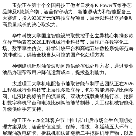
玉柴正在第十个全国科技工做者日发布K-Power五维手艺
品牌及8款新产物，涵盖保守动力、新能源动力和智能配备三
大赛道，投入9330万元沉科技立异项目，展示以科技立异驱动
高质量成长的决心取实力。
华中科技大学国度智能设想取数控手艺立异核心将携多款
立异产物表态2026工程机械行业科技节，展现正在数字化工
场、数字孪生仿实、科学计较平台和高端五轴数控系统等范畴
的冲破性，供给全栈自从可控的国产化处理方案。
神钢建机针对油价波动问题供给省钱处理方案，通过专业
油品办理帮帮用户降低运营成本，提拔盈利能力。
太道理工大学机电配备节能取智能节制手艺团队正在2026
工程机械行业科技节上展现多款立异，包罗智能调控型比例多
阀、电液比例标的目的流量阀、双动力沉载曲线施行器、挖掘
机数字样机平台和电液比例阀智能节制器，为工程机械智能化
升级供给手艺支持。
柳工正在5·28全球客户节上推出矿山后市场全生命周期处
理方案系统，涵盖价值发觉、保障、提拔、和延续五大环节，
展现油改电矿卡、拆载机和认证翻新二手挖掘机等产物，以及