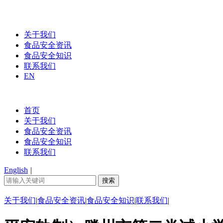
关于我们
食品安全资讯
食品安全知识
联系我们
EN
首页
关于我们
食品安全资讯
食品安全知识
联系我们
English
|
关于我们
|
食品安全资讯
|
食品安全知识
|
联系我们
|