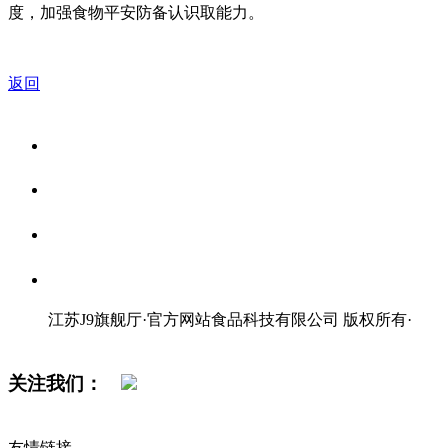
度，加强食物平安防备认识取能力。
返回
关于我们
食品安全资讯
食品安全知识
联系我们
江苏J9旗舰厅·官方网站食品科技有限公司 版权所有
·
网站地图
关注我们：
友情链接