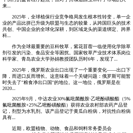
来...
2025年，全球植保行业竞争格局发生根本性转变，单一企
业的产品比拼已升级为联盟与生态的较量，从跨国巨头的技术
共创、中国企业的全球化深耕，到区域龙头的渠道绑定、跨界
科...
作为全球最重要的豆科牧草，紫花苜蓿一临使用化学除草
剂引发的污染、食品安全等困扰。国家牧草产业技术体系岗位
科学家、青岛农业大学孙娟教授团队历时6年，发现了...
2025年，俄罗斯农业出口出现了一个重要变化——出口下
降，而进口反而增长。这意味着一个关键问题：俄罗斯可能暂
时失去了″粮食净出口国″的地位。这一地位，俄罗斯是在
2020...
2025年9月，中达农业30%氟吡菌酰胺·乙嘧酚磺酸酯（5%
氟吡菌酰胺+25%乙嘧酚磺酸酯）获得农业农村部农药产品登
记，剂型为水乳剂。该产品登记于黄瓜白粉病，对抗性白粉病
具有...
近期，欧盟植物、动物、食品和饲料常务委员会