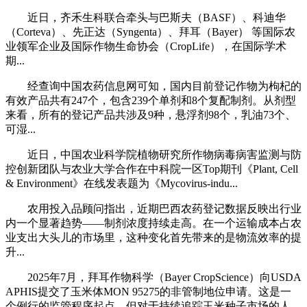
近日，齐禾生科联合牵头与巴斯夫（BASF）、科迪华
（Corteva）、先正达（Syngenta）、拜耳（Bayer） 等国际农
业领军企业及国际作物生命协会（CropLife），在国际学术
期...
经查询中国农药信息网可知，国内目前登记作物为枸杞的
有效产品共有247个，包含239个单剂和8个复配制剂。从剂型
来看，所有的登记产品共涉及9种，悬浮剂98个，乳油73个、
可湿...
近日，中国农业科学院植物研究所作物病毒病害监测与防
控创新团队与农业大学合作在中科院一区Top期刊《Plant, Cell
& Environment》在线发表题为《Mycovirus-indu...
农用投入品顾问指出，近期巴西农药登记数据反映出行业
内一个显著趋势——制剂浓度持续走高。在一个运输成本占农
业支出大头儿的市场里，这种变化首先带来的是物流效率的提
升...
2025年7月，拜耳作物科学（Bayer CropScience）向USDA
APHIS提交了玉米体MON 95275的非管制地位申请。这是一
个例行的监管程序起点，但对于持续追踪玉米种子市场的人