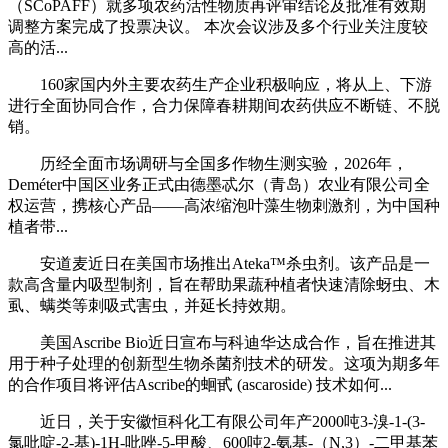
（SCoPAFF）就多项农药活性物质再评审结论及批准有效期
调整方案完成了投票决议。 本次会议涉及多个行业关注度较
高的活...
160家国内外主要农药生产企业积极响应，将从上、下游
进行全面协同合作，合力保障春耕期间农药供应不断链、不脱
销。
历经全面市场调研与全国多作物生测实验，2026年，
Deméter中国区业务正式由德墨忒尔（青岛）农业有限公司全
权运营，携核心产品——高浓缩泡叶藻生物刺激剂，为中国种
植者带...
安道麦近日在美国市场推出Ateka™杀虫剂。该产品是一
款高含量内吸型制剂，旨在帮助果蔬种植者快速清除蚜虫、木
虱、螨类等刺吸式害虫，并延长持效期。
美国Ascribe Bio近日宣布与科迪华达成合作，旨在推进其
用于种子处理的创新型生物杀菌剂技术的研发。这项为期多年
的合作项目将评估Ascribe的蛔甙 (ascaroside) 技术如何...
近日，关于安徽恒科化工有限公司年产2000吨3-溴-1-(3-
氯吡啶-2-基)-1H-吡唑-5-甲酸、600吨2-氨基-（N,3）-二甲基苯