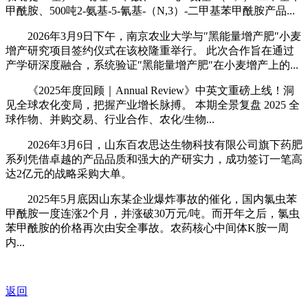
甲酰胺、500吨2-氨基-5-氰基-（N,3）-二甲基苯甲酰胺产品...
2026年3月9日下午，南京农业大学与″黑能量增产肥″小麦
增产研究项目签约仪式在该校隆重举行。 此次合作旨在通过
产学研深度融合，系统验证″黑能量增产肥″在小麦增产上的...
《2025年度回顾｜Annual Review》中英文重磅上线！洞
见全球农化变局，把握产业增长脉搏。 本期全景复盘 2025 全
球作物、并购交易、行业合作、农化/生物...
2026年3月6日，山东百农思达生物科技有限公司旗下药肥
系列凭借卓越的产品品质和强大的产研实力，成功签订一笔高
达2亿元的战略采购大单。
2025年5月底因山东某企业爆炸事故的催化，国内氯虫苯
甲酰胺一度连涨2个月，并涨破30万元/吨。而开年之后，氯虫
苯甲酰胺的价格再次由安全事故。农药核心中间体K胺一周
内...
返回