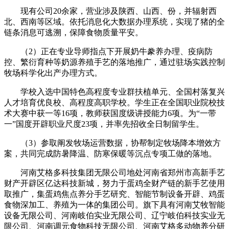
现有公司20余家，营业涉及陕西、山西、份，并辐射西
北、西南等区域。依托消息化大数据办理系统，实现了猪的全
链条消息可逃溯，保障食物质量平安。
（2）正在专业导师指点下开展奶牛豢养办理、疫病防
控、繁衍育种等奶源养殖手艺的落地推广，通过驻场实践控制
牧场科学化出产办理方式。
学校入选中国特色高程度专业群扶植单元、全国村落复兴
人才培育优良校、高程度高职学校。学生正在全国职业院校技
术大赛中获一等16项，教师获国度级讲授能力6项。为“一带
一”国度开辟职业尺度23项，并率先招收全日制留学生。
（3）参取阐发牧场运营数据，协帮制定牧场降本增效方
案，共同完成防暑降温、防寒保暖等沉点专项工做的落地。
河南艾格多科技集团无限公司地处河南省郑州市高新手艺
财产开辟区亿达科技新城，努力于蛋鸡全财产链的新手艺使用
取推广，集蛋鸡焦点养分手艺研究、智能节制设备开辟、鸡蛋
食物深加工、养殖为一体的集团公司。旗下具有河南艾牧智能
设备无限公司、河南岐伯实业无限公司、辽宁岐伯科技实业无
限公司、河南调元食物科技无限公司、河南艾格多动物养分研