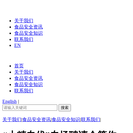
关于我们
食品安全资讯
食品安全知识
联系我们
EN
首页
关于我们
食品安全资讯
食品安全知识
联系我们
English
|
关于我们
|
食品安全资讯
|
食品安全知识
|
联系我们
|