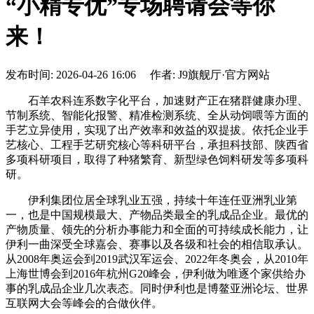
“小精专优”专场聘请会等你
来！
发布时间: 2026-04-26 16:06 作者: J9旗舰厅·官方网站
石羊农科连系数字化平台，加速财产正在猪群健康办理、
节制系统、智能化报警、精准检测系统、全从动饲喂等方面的
手艺立异使用，实现了出产效率和效益的双提拔。依托企业手
艺核心、工程手艺研究核心等科研平台，承担科技部、陕西省
多项科研项目，取得了种猪繁育、新型绿色饲料研发等多项科
研。
伊利集团位居全球乳业五强，持续十年连任亚洲乳业第
一，也是中国规模最大、产物品类最全的乳成品企业。最优的
产物质量、领先的分析办事能力和全面的可持续成长能力，让
伊利一曲深受全球嘉会、赛事以及各级和社会的相信取承认。
从2008年奥运会到2019武汉军运会、2022年冬奥会，从2010年
上海世博会到2016年杭州G20峰会，伊利做为唯逐个家供给办
事的乳成品企业几次表态。同时伊利也是博鳌亚洲论坛、世界
互联网大会等峰会的合做伙伴。