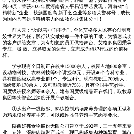
研，颠末多年来持续不竭的勤奋，科研丰盛，共获得国度专
利29项，荣获2022年度河南省人平易近手艺发现，河南省“专
精特新”企业，获颁国度高 新手艺企业等多项荣誉称号，成长
为国内具有雄厚科研实力的农牧企业集团公司！
前人云：“勿以善小而不为”，全体艾格多人以存心创制夸
姣世界为己任，践行认实做好每一件小事的工做，为情愿成功
的客户供给支撑，为有胡想的员工供给舞台。艾格多集团秉承
专注、极 致、立异取爱的运营，立志成为蛋鸡行业的价值标
杆。
学校现有全日制正在校生15000余人，校园占地800余亩，
设动物科技、农林科技等9个讲授单元，开设46个专科专业，
具有国度级双高专业群1个、专业4个。现有教职工700余人，
高级职称170余人，双师型教师近75%，具有全国手艺妙手、
国度级讲授名师等40余人。建有国度级精品正在线门，取牧原
集团等头部企业深度开展产教融合。
①从出产一线做起、熟练控制鸡场豢养办理的各项工做和
肉鸡规模化养殖手艺，可以或许胜任养殖手艺岗亭要求。
陕西好邦食物股份无限公司建立于1992年，三十五年来专
业、专注、深耕肉鸡财产成长，现已构成集肉种鸡繁育、鸡苗