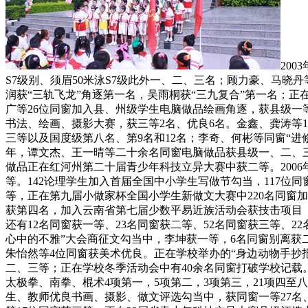
20
S7级别、须眉50米泳S7级此外一、二、三名；顾力豪、马
润获“三轨飞龙”角逐第一名，吴雨桐获“三九复合”第一名；正
广等26位同窗加入县、州级学生电脑做品绘画角逐，获县级一等
书法、绘画、摄影大赛，获三等2名、优良6名。金鑫、龚涛等
三等以及国度级第八名、第9名和12名；李奇、何彬等同窗“进修
年，谭文杰、王一晴等二十余名同窗电脑做品获县级一、二、
做品正在红河州第二十届青少年科技立异大赛中获二等。2006
等。142论理学生加入首届全国中小学生写做节勾当，117位同窗
等，正在第九届小做家杯全国小学生新做文大赛中220名同窗加
获第四名，加入云南省第七届少数平易近族活动会获技击项目（
还有12名同窗获一等、23名同窗获二等、52名同窗获三等、
心中的不雅”大会商征文勾当中，李坤获一等，6名同窗别离获
朱怡然等4位同窗获美术优良。正在学校举办的“身边动物手抄
二、三等；正在学校冬季活动会中有40余名同窗打破学校记载。
太极拳、南拳、棍术4项第一，5项第二，3项第三，21项四至
生、教师优良书画、摄影、做文评选勾当中，获同窗一等27名、