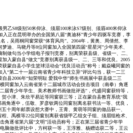
男乙S8级别50米仰泳、须眉100米泳S7级别、须眉400米仰泳
加入正在昆明举办的全国第八届“奥迪杯”青少年四驱车竞赛，李
名，吴雨桐同窗荣获“体育风尚”。2004年，黄奥、周倩然、李
何梦迪、马晓丹等8位同窗加入全国第四届“星星河”少年美术、
电脑制做勾当小学组电子报刊竞赛，别离荣获县级、省级一、二、
窗加入蒙自县“做文”竞赛别离获县级一、二、三等和优良。2005
获蒙自县小学生篮球活动会“优良活动员”称号；戴焱曦同窗的
文加入“第二十一届云南省青少年科技立异”评比勾当，获一二三
蒙自县2006年“知荣明耻 爱我中华”师生书画展中获县级二三
；禹横同窗加入云南省第十二届城市活动会技击项目（南拳）角逐
第二届青少年学生、美术教师书画做批评选”，代盛同窗获特等，
中，贺小津、朱欣平易近等同窗获三等；正在蒙自县教育系统“我
场书画角逐中，伍敬、罗彦钦两位同窗别离名获书法一等、优良，
建州五十周年邮票设想大赛中，王青、黄萌等同窗的做品获一、
张程程、禹横等22位同窗别离获省级甲乙组女子组、须眉组枪术、
技击角逐省第六届“文明”活动员称号；正在第三届省青少年学
学生电脑做批评比中，方柯获一等，王淳雅、杨赠谂获二等，王云