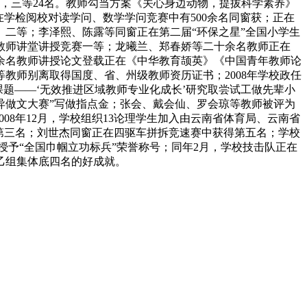
名，三等24名。教师勾当方案《关心身边动物，提拔科学素养》
在学检阅校对读学问、数学学问竞赛中有500余名同窗获；正在
二等；李泽熙、陈露等同窗正在第二届“环保之星”全国小学生
教师讲堂讲授竞赛一等；龙曦兰、郑春娇等二十余名教师正在
余名教师讲授论文登载正在《中华教育颉英》《中国青年教师论
教师别离取得国度、省、州级教师资历证书；2008年学校政任
课题——‘无效推进区域教师专业化成长’研究取尝试工做先辈小
立异做文大赛”写做指点金；张会、戴会仙、罗会琼等教师被评为
08年12月，学校组织13论理学生加入由云南省体育局、云南省
得第三名；刘世杰同窗正在四驱车拼拆竞速赛中获得第五名；学校
联授予“全国巾帼立功标兵”荣誉称号；同年2月，学校技击队正在
和乙组集体底四名的好成就。