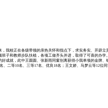
来，我校正在各级带领的亲热关怀和指点下，求实务实、开辟立
班子和教师步队扶植，各项工做齐头并进，取得了可喜的办学。2
的好成就，此中王圆圆、张新雨同窗别离获得小我单项的金牌、铜
、二等10名、三等17名、优良18名；王文娇、马梦云等12位