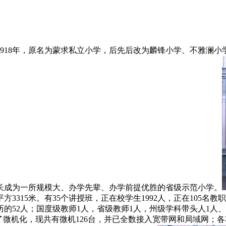
18年，原名为蒙求私立小学，后先后改为麟锋小学、不雅澜小学
长成为一所规模大、办学先辈、办学前提优胜的省级示范小学。
平方3315米。有35个讲授班，正在校学生1992人，正在105
历的52人；国度级教师1人，省级教师1人，州级学科带头人1人
了微机化，现共有微机126台，并已全数接入宽带网和局域网；各