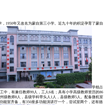
，1950年又改名为蒙自第三小学。近九十年的积淀孕育了蒙自
学校占
名教职工中，有兼任教师99人，工人6名；具有小学高级教师资历的86
、州级教师8人，县级学科带头人1人，县级教师5人。配备微机室
功能室齐备，有350座多功能演讲厅一个，尝试室两个，还有德