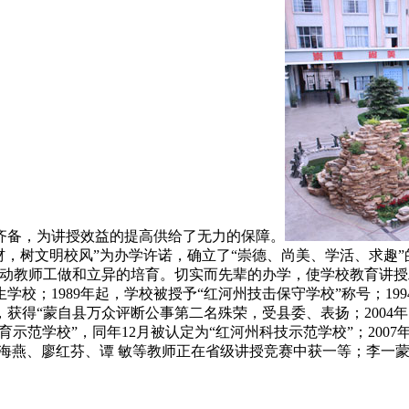
齐备，为讲授效益的提高供给了无力的保障。
，树文明校风”为办学许诺，确立了“崇德、尚美、学活、求趣”
动教师工做和立异的培育。切实而先辈的办学，使学校教育讲授工
学校；1989年起，学校被授予“红河州技击保守学校”称号；19
年，获得“蒙自县万众评断公事第二名殊荣，受县委、表扬；2004年
教育示范学校”，同年12月被认定为“红河州科技示范学校”；20
学校陈海燕、廖红芬、谭 敏等教师正在省级讲授竞赛中获一等；李