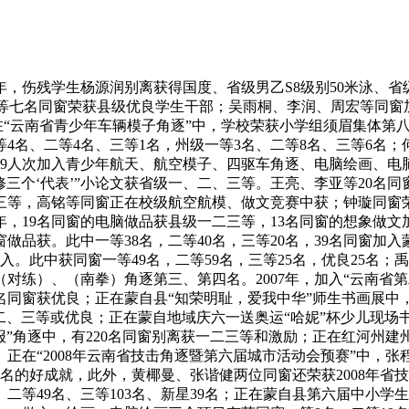
03年，伤残学生杨源润别离获得国度、省级男乙S8级别50米泳、省级
晓丹等七名同窗荣获县级优良学生干部；吴雨桐、李润、周宏等同窗
在“云南省青少年车辆模子角逐”中，学校荣获小学组须眉集体第八
4名、二等4名、三等1名，州级一等3名、二等8名、三等6名；
19人次加入青少年航天、航空模子、四驱车角逐、电脑绘画、
三个‘代表’”小论文获省级一、二、三等。王亮、李亚等20名同
三等，高铭等同窗正在校级航空航模、做文竞赛中获；钟璇同窗荣
年，19名同窗的电脑做品获县级一二三等，13名同窗的想象做
做品获。此中一等38名，二等40名，三等20名，39名同窗加入
入。此中获同窗一等49名，二等59名，三等25名，优良25名
对练）、（南拳）角逐第三、第四名。2007年，加入“云南省
22名同窗获优良；正在蒙自县“知荣明耻，爱我中华”师生书画展
二、三等或优良；正在蒙自地域庆六一送奥运“哈妮”杯少儿现
报”角逐中，有220名同窗别离获一二三等和激励；正在红河州
正在“2008年云南省技击角逐暨第六届城市活动会预赛”中，
八名的好成就，此外，黄椰曼、张谐健两位同窗还荣获2008年省
二等49名、三等103名、新星39名；正在蒙自县第六届中小