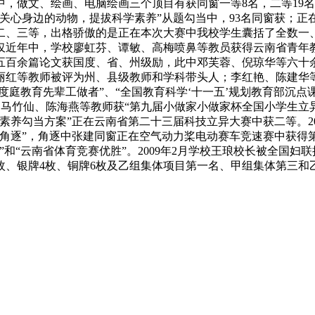
中，做文、绘画、电脑绘画三个顶目有获同窗一等8名，二等19
关心身边的动物，提拔科学素养”从题勾当中，93名同窗获；正
二、三等，出格骄傲的是正在本次大赛中我校学生囊括了全数一、
仅近年中，学校廖虹芬、谭敏、高梅喷鼻等教员获得云南省青年
五百余篇论文获国度、省、州级励，此中邓芙蓉、倪琼华等六十
红等教师被评为州、县级教师和学科带头人；李红艳、陈建华等
度庭教育先辈工做者”、“全国教育科学‘十一五’规划教育部沉点
号；马竹仙、陈海燕等教师获“第九届小做家小做家杯全国小学生
养勾当方案”正在云南省第二十三届科技立异大赛中获二等。20
模子角逐”，角逐中张建同窗正在空气动力桨电动赛车竞速赛中获
”和“云南省体育竞赛优胜”。2009年2月学校王琅校长被全国妇
金牌6枚、银牌4枚、铜牌6枚及乙组集体项目第一名、甲组集体第三