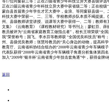
等17位同窗获三等；正在23届省青少年科技立异大赛县级评选
正在23届云南省青少年科技立异大赛中获省级二等；正在校级“
蒙自县首届青少年学生才艺大赛中，金浪、等同窗获县级一、
科技大赛中荣获一、二、三等。学校教师步队本质不竭提拔。
州、县级教师讲堂讲授、说课等大赛中获得一、二等；教师有
文集》《云南教育》《课程教材研究》等书刊上；廖虹芬、薛丽
教员被评为“云南省家庭教育工做指点者”，校长王琅荣获“全国
我”荣誉称号；国飞、李水芬等教师获 “全国优良科技员”称
州、县级优良教师；张慧玲教员的“关心身边的动物，提高科学素
教育厅、云南省科协结合组办的“2008年云南省青少年车辆
代表队获得“2008年云南省青少年车辆模子角逐分析集体第四名
加入“2009年‘银丰杯’云南省青少年技击套角逐”中，获得
返回
关于我们
食品安全资讯