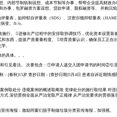
、内部节制轨制设想、成本节制等办事，帮帮企业提高财政办理
和办事，包罗融资方案设想、贷款申请、股权融资等。 并购沉
量表，如抑郁自评量表（SDS）、汉密尔顿抑郁量表（HAMD）等
。/li /o。
。 进修出产过程中的安排取协调技巧，优化资本设置装备摆
式和东西，提拔产质量量程度。 培育质量认识，确保员工正在
化学。
惟的具体。。。
引见看法。 次要包含：①申请人递交入团申请书的时间②引
：[春秋]15岁 查抄日期：[查抄日期]5月4日 患者自诉近
例取处分 违规案例的概述取阐发 党律处分的施行取结果 对违
方式 深切贯彻全面从严治党取严正规律 从严治党要求的贯彻落
宣传海报：激励同窗们脱手制做垃圾分类宣传海报，加强视。