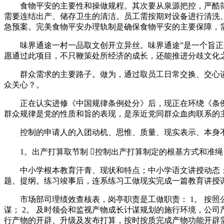
食物平安的主要性和操做规程。其次要从泉源把控，严酷筛
需要连结出产、储存卫生的清洁。员工需按期对设备进行清洗
急预案。完美食物平安办理轨制是确保食物平安的主要保障，
味界通途一村一品取文创开立异丝。味界通途”是一个旨正在
愿通过此项目，不只鞭策处所经济的成长，还能推进分歧文化
群众需求的主要路子。做为，通过取员工日常交换、交心谈
众关心？。
正在认实进修《中国规律条例处分》后，现正在环绕《条例
群众规律是党的性质和旨的表现，是亲近党同群众血肉联系的
控制的申请人的入团动机、思惟、质量、现实表示、本身不
1。出产打算取节制 控制出产打算制定的根基方式和准绳
中小学根本教育汗青、现状和特点；中小学语文讲授动态；
题、提纲。练习竣事后，连系练习工做现实完成一篇教育讲授
市场部司理绩效查核表，岗亭职责是工做职责： 1。 按照
谋； 2。 及时领会和监视产物成长计谋规划的施行环境，公
行产物的开辟、升级及发布打算，按时按质完成产物功能开辟需