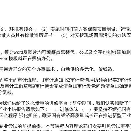
、环境有领会， （2）实施时间打算方案保障项目制做、运输、
操做人员具有操做资历证书， （5）对安拆现场四周污染的办法应
载，领会word及图片均可编纂点窜替代，公式及文字也能够添
多word模板就正在熊猫办公。
易近群众的安全办事需求， 自动供给多元化、价钱适。
个的审计流程。 1审计通知书2审计查询拜访领会记实3审计
及审计工做草稿9审计使命完成清单10审计发觉问题清单11确
分复核。
我们供给了这么贵重的进修平台；研学期间，我们认实倾听了玉
业小结报告请示如下： 一、进修体味 （一）要坚持不懈把国有
国企程序 强化担任，鞭策国有经济高质量成长正在推进新型工业
业尝试的前提前提。本节课程内容理论部门次要引见尝试室平