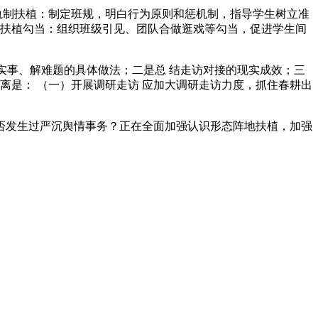
轨制扶植：制定班规，明白行为原则和惩机制，指导学生树立准
队扶植勾当：组织班级引见、团队合做逛戏等勾当，促进学生间
实事、解难题的具体做法；二是总 结走访对接的现实成效；三
离是： （一）开展调研走访 应加大调研走访力度，抓住春耕出
发生过严沉舆情事务？正在全面加强认识形态阵地扶植，加强