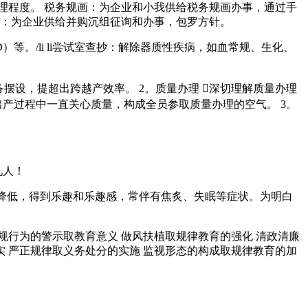
程度。 税务规画：为企业和小我供给税务规画办事，通过手
组：为企业供给并购沉组征询和办事，包罗方针。
。/li li尝试室查抄：解除器质性疾病，如血常规、生化、
设，提超出跨越产效率。 2。质量办理 深切理解质量办理
出产过程中一直关心质量，构成全员参取质量办理的空气。 3。
见人！
期情感降低，得到乐趣和乐趣感，常伴有焦炙、失眠等症状。为明白
规行为的警示取教育意义 做风扶植取规律教育的强化 清政清廉
实 严正规律取义务处分的实施 监视形态的构成取规律教育的加