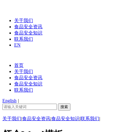
关于我们
食品安全资讯
食品安全知识
联系我们
EN
首页
关于我们
食品安全资讯
食品安全知识
联系我们
English
|
关于我们
|
食品安全资讯
|
食品安全知识
|
联系我们
|