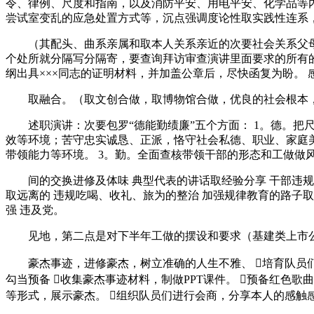
令、律例、尺度和指南，以及消防平安、用电平安、化学品等
尝试室变乱的应急处置方式等，沉点强调度论性取实践性连系，
（其配头、曲系亲属和取本人关系亲近的次要社会关系父母
个处所就分隔写分隔寄，要查询拜访审查演讲里面要求的所有的社
纲出具×××同志的证明材料，并加盖公章后，尽快函复为盼。 
取融合。（取文创合做，取博物馆合做，优良的社会根本，
述职演讲：次要包罗“德能勤绩廉”五个方面： 1。德。把
效等环境；苦守忠实诚恳、正派，恪守社会私德、职业、家庭
带领能力等环境。 3。勤。全面查核带领干部的形态和工做
间的交换进修及体味 典型代表的讲话取经验分享 干部违规案
取远离的 违规吃喝、收礼、旅为的整治 加强规律教育的路子取
强 违及党。
见地，第二点是对下半年工做的摆设和要求（基建类上市公司
豪杰事迹，进修豪杰，树立准确的人生不雅、 培育队员们
勾当预备 收集豪杰事迹材料，制做PPT课件。 预备红色歌
等形式，展示豪杰。 组织队员们进行会商，分享本人的感触感